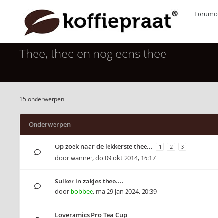
Forumov
Thee, thee en nog eens thee
15 onderwerpen
Onderwerpen
Op zoek naar de lekkerste thee...
1
2
3
door
wanner
,
do 09 okt 2014, 16:17
Suiker in zakjes thee....
door
bobbee
,
ma 29 jan 2024, 20:39
Loveramics Pro Tea Cup