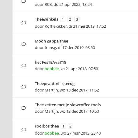
door
R0B
,
do 21 apr 2022, 13:24
Theewinkels
1
2
3
door
KoffieKikker
,
di 21 mei 2013, 17:52
Moon Zappa thee
door
fransg
,
di 17 dec 2019, 08:50
het FesTEAval’18
door
bobbee
,
za 21 apr 2018, 07:50
Theepraat.nl is terug
door
Martijn
,
wo 13 dec 2017, 11:52
Thee zetten met je slowcoffee tools
door
Martijn
,
wo 13 dec 2017, 10:50
rooibos thee
1
2
door
bobbee
,
wo 27 mar 2013, 23:40