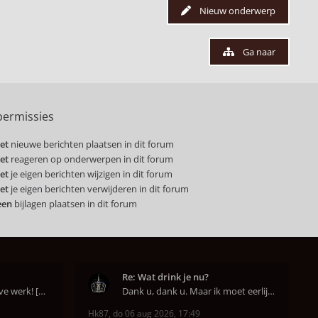
Nieuw onderwerp
Ga naar
ermissies
et
nieuwe berichten plaatsen in dit forum
et
reageren op onderwerpen in dit forum
et
je eigen berichten wijzigen in dit forum
et
je eigen berichten verwijderen in dit forum
een
bijlagen plaatsen in dit forum
Re: Wat drink je nu?
Een goed begin is het halve werk! [emoji6]
Dank u, dank u. Maar ik moet eerlijk bekennen da
Hk87
,
do 06 aug 2026, 17:49