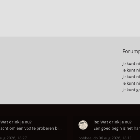
Forump
Je
kunt ni
Je
kunt ni
Je
kunt ni
Je
kunt ni
Je
kunt g
 Wat drink je nu?
Re: Wat drink je nu?
Ik dacht om een v60 te proberen bij DAK in Amsterd
aug 2026, 18:27
bobbee
,
do 06 aug 2026, 18:11