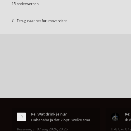
15 onderwerpen
Terug naar het forumoverzicht
Re: Wat drink je nu?
Re:
Hahahaha ja dat klopt. Welke smaak had je?? Ben
Rosanne
,
vr 07 aug 2026, 20:26
Hk87
,
vr 07 