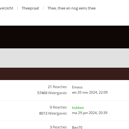
erzicht
Theepraat
Thee, thee en nog eens thee
21
Reacties
Emass
wo 20 nov 2024, 22:09
57469
Weergaves
0
Reacties
bobbee
ma 29 jan 2024, 20:39
8013
Weergaves
3
Reacties
Ben70