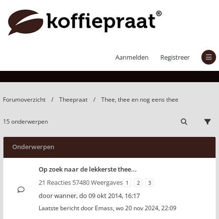
Thee, thee en nog eens thee
Aanmelden
Registreer
Forumoverzicht
Theepraat
Thee, thee en nog eens thee
15 onderwerpen
Onderwerpen
Op zoek naar de lekkerste thee...
21 Reacties 57480 Weergaves
1
2
3
door
wanner
,
do 09 okt 2014, 16:17
Laatste bericht door
Emass
,
wo 20 nov 2024, 22:09