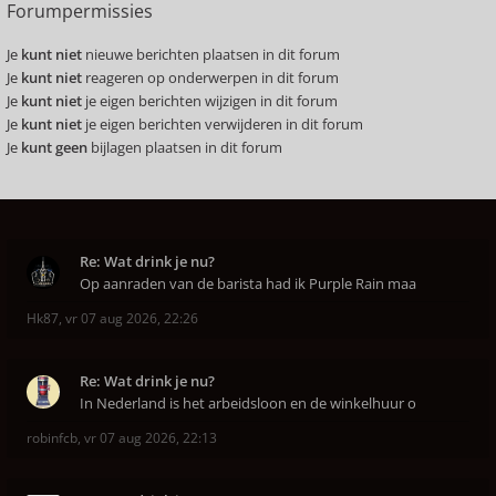
Forumpermissies
Je
kunt niet
nieuwe berichten plaatsen in dit forum
Je
kunt niet
reageren op onderwerpen in dit forum
Je
kunt niet
je eigen berichten wijzigen in dit forum
Je
kunt niet
je eigen berichten verwijderen in dit forum
Je
kunt geen
bijlagen plaatsen in dit forum
Re: Wat drink je nu?
Op aanraden van de barista had ik Purple Rain maa
Hk87
,
vr 07 aug 2026, 22:26
Re: Wat drink je nu?
In Nederland is het arbeidsloon en de winkelhuur o
robinfcb
,
vr 07 aug 2026, 22:13