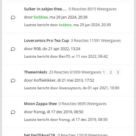
Suiker in zakjes thee....
0 Reacties 8015 Weergaves
door
bobbee
,
ma 29 jan 2024, 20:39
Laatste bericht door
bobbee
,
ma 29 jan 2024, 20:39
Loveramics Pro Tea Cup
3 Reacties 11591 Weergaves
door
R0B
,
do 21 apr 2022, 13:24
Laatste bericht door
Ben70
,
vr 11 nov 2022, 06:42
Theewinkels
23 Reacties 61009 Weergaves
1
2
3
door
KoffieKikker
,
di 21 mei 2013, 17:52
Laatste bericht door
iloveoxytocin
,
do 01 apr 2021, 10:00
Moon Zappa thee
0 Reacties 9695 Weergaves
door
fransg
,
di 17 dec 2019, 08:50
Laatste bericht door
fransg
,
di 17 dec 2019, 08:50
het FesTEAval’18
0 Reacties 12618 Weergaves