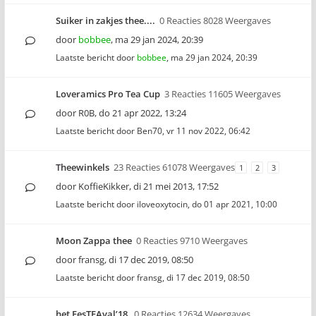
Suiker in zakjes thee....
0 Reacties 8028 Weergaves
door
bobbee
,
ma 29 jan 2024, 20:39
Laatste bericht door
bobbee
,
ma 29 jan 2024, 20:39
Loveramics Pro Tea Cup
3 Reacties 11605 Weergaves
door
R0B
,
do 21 apr 2022, 13:24
Laatste bericht door
Ben70
,
vr 11 nov 2022, 06:42
Theewinkels
23 Reacties 61078 Weergaves
1
2
3
door
KoffieKikker
,
di 21 mei 2013, 17:52
Laatste bericht door
iloveoxytocin
,
do 01 apr 2021, 10:00
Moon Zappa thee
0 Reacties 9710 Weergaves
door
fransg
,
di 17 dec 2019, 08:50
Laatste bericht door
fransg
,
di 17 dec 2019, 08:50
het FesTEAval’18
0 Reacties 12634 Weergaves