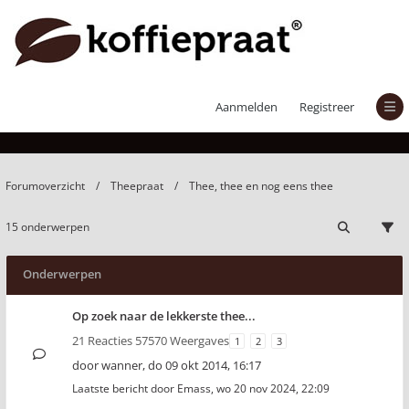
Thee, thee en nog eens thee
Aanmelden
Registreer
Forumoverzicht
Theepraat
Thee, thee en nog eens thee
15 onderwerpen
Onderwerpen
Op zoek naar de lekkerste thee...
21 Reacties 57570 Weergaves
1
2
3
door
wanner
,
do 09 okt 2014, 16:17
Laatste bericht door
Emass
,
wo 20 nov 2024, 22:09