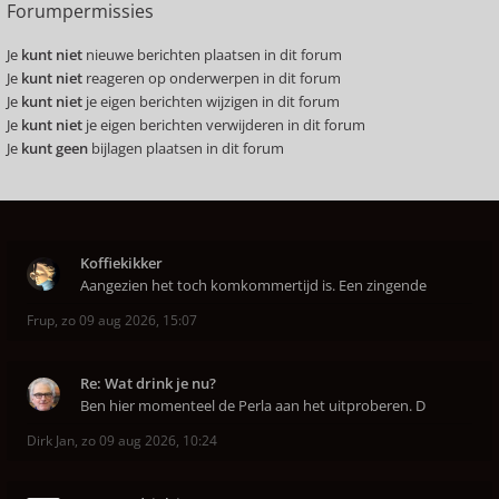
Forumpermissies
Je
kunt niet
nieuwe berichten plaatsen in dit forum
Je
kunt niet
reageren op onderwerpen in dit forum
Je
kunt niet
je eigen berichten wijzigen in dit forum
Je
kunt niet
je eigen berichten verwijderen in dit forum
Je
kunt geen
bijlagen plaatsen in dit forum
Koffiekikker
Aangezien het toch komkommertijd is. Een zingende
Frup
,
zo 09 aug 2026, 15:07
Re: Wat drink je nu?
Ben hier momenteel de Perla aan het uitproberen. D
Dirk Jan
,
zo 09 aug 2026, 10:24