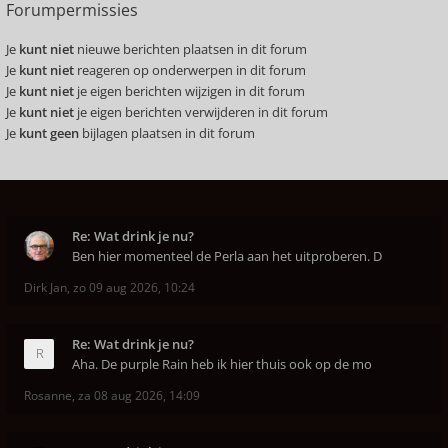
Forumpermissies
Je
kunt niet
nieuwe berichten plaatsen in dit forum
Je
kunt niet
reageren op onderwerpen in dit forum
Je
kunt niet
je eigen berichten wijzigen in dit forum
Je
kunt niet
je eigen berichten verwijderen in dit forum
Je
kunt geen
bijlagen plaatsen in dit forum
Re: Wat drink je nu?
Ben hier momenteel de Perla aan het uitproberen. D
Dirk Jan
,
zo 09 aug 2026, 10:24
Re: Wat drink je nu?
Aha. De purple Rain heb ik hier thuis ook op de mo
Rosanne
,
za 08 aug 2026, 14:09