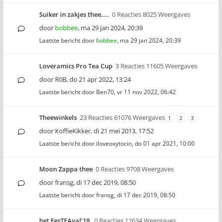
Suiker in zakjes thee....
0 Reacties 8025 Weergaves
door
bobbee
,
ma 29 jan 2024, 20:39
Laatste bericht door
bobbee
,
ma 29 jan 2024, 20:39
Loveramics Pro Tea Cup
3 Reacties 11605 Weergaves
door
R0B
,
do 21 apr 2022, 13:24
Laatste bericht door
Ben70
,
vr 11 nov 2022, 06:42
Theewinkels
23 Reacties 61076 Weergaves
1
2
3
door
KoffieKikker
,
di 21 mei 2013, 17:52
Laatste bericht door
iloveoxytocin
,
do 01 apr 2021, 10:00
Moon Zappa thee
0 Reacties 9708 Weergaves
door
fransg
,
di 17 dec 2019, 08:50
Laatste bericht door
fransg
,
di 17 dec 2019, 08:50
het FesTEAval’18
0 Reacties 12634 Weergaves