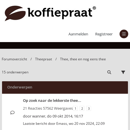
Thee, thee en nog eens thee
Aanmelden
Registreer
Forumoverzicht
Theepraat
Thee, thee en nog eens thee
15 onderwerpen
Onderwerpen
Op zoek naar de lekkerste thee...
21 Reacties 57562 Weergaves
1
2
3
door
wanner
,
do 09 okt 2014, 16:17
Laatste bericht door
Emass
,
wo 20 nov 2024, 22:09