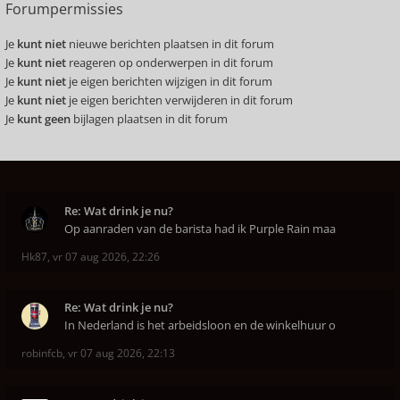
Forumpermissies
Je
kunt niet
nieuwe berichten plaatsen in dit forum
Je
kunt niet
reageren op onderwerpen in dit forum
Je
kunt niet
je eigen berichten wijzigen in dit forum
Je
kunt niet
je eigen berichten verwijderen in dit forum
Je
kunt geen
bijlagen plaatsen in dit forum
Re: Wat drink je nu?
Op aanraden van de barista had ik Purple Rain maa
Hk87
,
vr 07 aug 2026, 22:26
Re: Wat drink je nu?
In Nederland is het arbeidsloon en de winkelhuur o
robinfcb
,
vr 07 aug 2026, 22:13