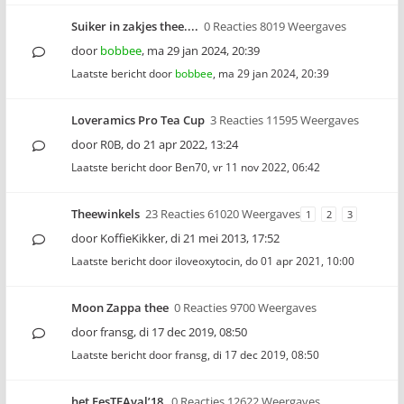
Suiker in zakjes thee....
0 Reacties 8019 Weergaves
door
bobbee
,
ma 29 jan 2024, 20:39
Laatste bericht door
bobbee
,
ma 29 jan 2024, 20:39
Loveramics Pro Tea Cup
3 Reacties 11595 Weergaves
door
R0B
,
do 21 apr 2022, 13:24
Laatste bericht door
Ben70
,
vr 11 nov 2022, 06:42
Theewinkels
23 Reacties 61020 Weergaves
1
2
3
door
KoffieKikker
,
di 21 mei 2013, 17:52
Laatste bericht door
iloveoxytocin
,
do 01 apr 2021, 10:00
Moon Zappa thee
0 Reacties 9700 Weergaves
door
fransg
,
di 17 dec 2019, 08:50
Laatste bericht door
fransg
,
di 17 dec 2019, 08:50
het FesTEAval’18
0 Reacties 12622 Weergaves