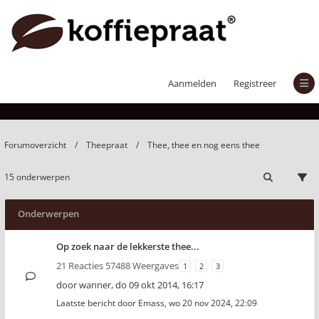
Thee, thee en nog eens thee
Aanmelden
Registreer
Forumoverzicht
Theepraat
Thee, thee en nog eens thee
15 onderwerpen
Onderwerpen
Op zoek naar de lekkerste thee...
21 Reacties 57488 Weergaves
1
2
3
door
wanner
,
do 09 okt 2014, 16:17
Laatste bericht door
Emass
,
wo 20 nov 2024, 22:09