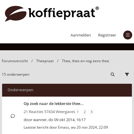
Thee, thee en nog eens thee
Aanmelden
Registreer
Forumoverzicht
Theepraat
Thee, thee en nog eens thee
15 onderwerpen
Onderwerpen
Op zoek naar de lekkerste thee...
21 Reacties 57434 Weergaves
1
2
3
door
wanner
,
do 09 okt 2014, 16:17
Laatste bericht door
Emass
,
wo 20 nov 2024, 22:09