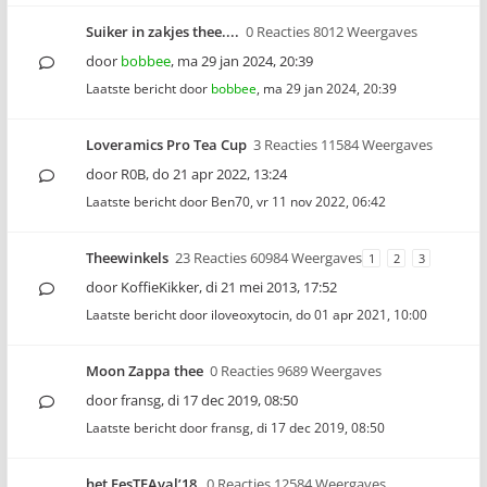
Suiker in zakjes thee....
0 Reacties 8012 Weergaves
door
bobbee
,
ma 29 jan 2024, 20:39
Laatste bericht door
bobbee
,
ma 29 jan 2024, 20:39
Loveramics Pro Tea Cup
3 Reacties 11584 Weergaves
door
R0B
,
do 21 apr 2022, 13:24
Laatste bericht door
Ben70
,
vr 11 nov 2022, 06:42
Theewinkels
23 Reacties 60984 Weergaves
1
2
3
door
KoffieKikker
,
di 21 mei 2013, 17:52
Laatste bericht door
iloveoxytocin
,
do 01 apr 2021, 10:00
Moon Zappa thee
0 Reacties 9689 Weergaves
door
fransg
,
di 17 dec 2019, 08:50
Laatste bericht door
fransg
,
di 17 dec 2019, 08:50
het FesTEAval’18
0 Reacties 12584 Weergaves