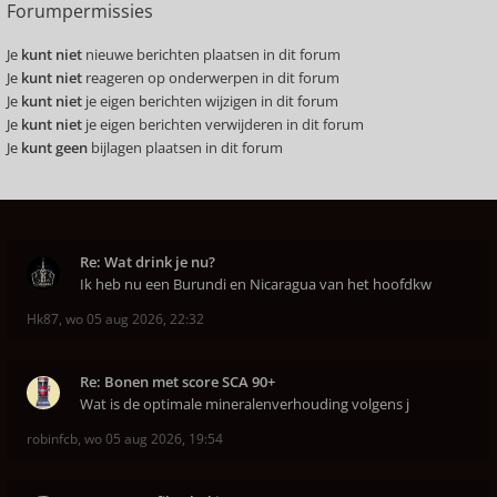
Forumpermissies
Je
kunt niet
nieuwe berichten plaatsen in dit forum
Je
kunt niet
reageren op onderwerpen in dit forum
Je
kunt niet
je eigen berichten wijzigen in dit forum
Je
kunt niet
je eigen berichten verwijderen in dit forum
Je
kunt geen
bijlagen plaatsen in dit forum
Re: Wat drink je nu?
Ik heb nu een Burundi en Nicaragua van het hoofdkw
Hk87
,
wo 05 aug 2026, 22:32
Re: Bonen met score SCA 90+
Wat is de optimale mineralenverhouding volgens j
robinfcb
,
wo 05 aug 2026, 19:54