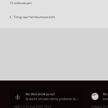
15 onderwerpen
Terug naar het forumoverzicht
Re: Wat drink je nu?
Re:
Ik dacht om een v60 te proberen bij DAK in Amsterd
Hk87
,
vr 07 aug 2026, 18:27
bobbee
,
do 