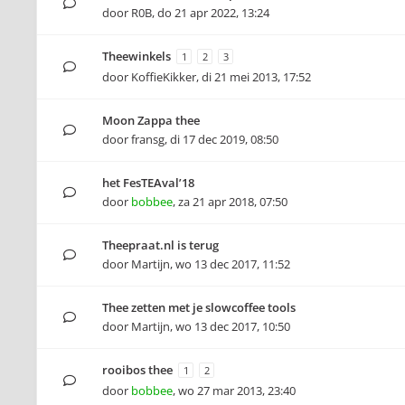
door
R0B
,
do 21 apr 2022, 13:24
Theewinkels
1
2
3
door
KoffieKikker
,
di 21 mei 2013, 17:52
Moon Zappa thee
door
fransg
,
di 17 dec 2019, 08:50
het FesTEAval’18
door
bobbee
,
za 21 apr 2018, 07:50
Theepraat.nl is terug
door
Martijn
,
wo 13 dec 2017, 11:52
Thee zetten met je slowcoffee tools
door
Martijn
,
wo 13 dec 2017, 10:50
rooibos thee
1
2
door
bobbee
,
wo 27 mar 2013, 23:40