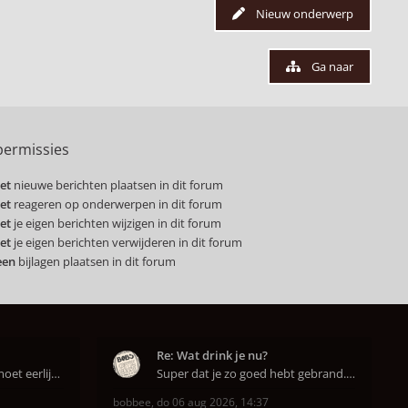
Nieuw onderwerp
Ga naar
ermissies
et
nieuwe berichten plaatsen in dit forum
et
reageren op onderwerpen in dit forum
et
je eigen berichten wijzigen in dit forum
et
je eigen berichten verwijderen in dit forum
een
bijlagen plaatsen in dit forum
Re: Wat drink je nu?
Dank u, dank u. Maar ik moet eerlijk bekennen da
Super dat je zo goed hebt gebrand. Gefeliciteerd!
bobbee
,
do 06 aug 2026, 14:37