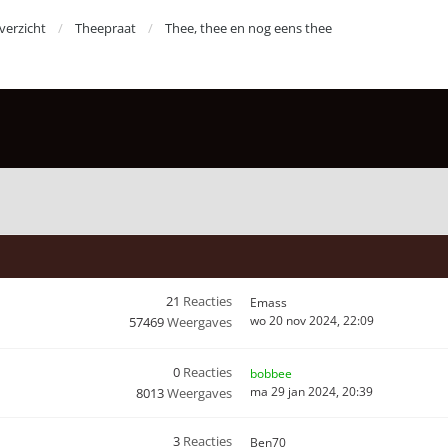
erzicht
Theepraat
Thee, thee en nog eens thee
21
Reacties
Emass
wo 20 nov 2024, 22:09
57469
Weergaves
0
Reacties
bobbee
ma 29 jan 2024, 20:39
8013
Weergaves
3
Reacties
Ben70