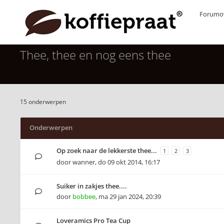
Forumov
Thee, thee en nog eens thee
15 onderwerpen
Onderwerpen
Op zoek naar de lekkerste thee...
1
2
3
door
wanner
,
do 09 okt 2014, 16:17
Suiker in zakjes thee....
door
bobbee
,
ma 29 jan 2024, 20:39
Loveramics Pro Tea Cup