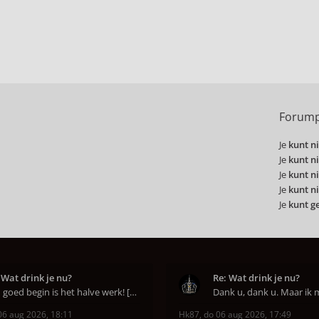
Forump
Je
kunt ni
Je
kunt ni
Je
kunt ni
Je
kunt ni
Je
kunt g
 Wat drink je nu?
Re: Wat drink je nu?
Een goed begin is het halve werk! [emoji6]
06 aug 2026, 18:11
Hk87
,
do 06 aug 2026, 17:49