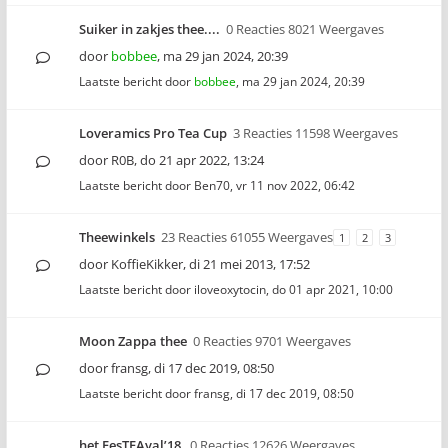
Suiker in zakjes thee....
0 Reacties 8021 Weergaves
door
bobbee
,
ma 29 jan 2024, 20:39
Laatste bericht door
bobbee
,
ma 29 jan 2024, 20:39
Loveramics Pro Tea Cup
3 Reacties 11598 Weergaves
door
R0B
,
do 21 apr 2022, 13:24
Laatste bericht door
Ben70
,
vr 11 nov 2022, 06:42
Theewinkels
23 Reacties 61055 Weergaves
1
2
3
door
KoffieKikker
,
di 21 mei 2013, 17:52
Laatste bericht door
iloveoxytocin
,
do 01 apr 2021, 10:00
Moon Zappa thee
0 Reacties 9701 Weergaves
door
fransg
,
di 17 dec 2019, 08:50
Laatste bericht door
fransg
,
di 17 dec 2019, 08:50
het FesTEAval’18
0 Reacties 12626 Weergaves