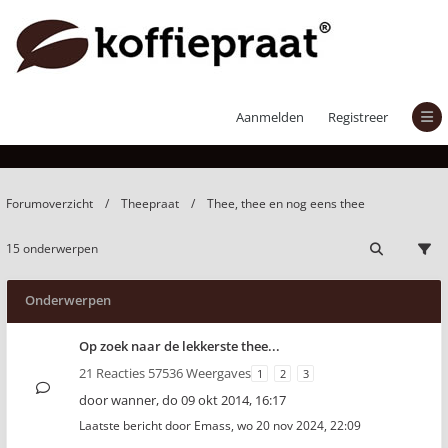
Thee, thee en nog eens thee
Aanmelden
Registreer
Forumoverzicht
Theepraat
Thee, thee en nog eens thee
15 onderwerpen
Onderwerpen
Op zoek naar de lekkerste thee...
21 Reacties 57536 Weergaves
1
2
3
door
wanner
,
do 09 okt 2014, 16:17
Laatste bericht door
Emass
,
wo 20 nov 2024, 22:09