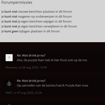
Forumpermissies
Je
kunt niet
nieuwe berichten plaatsen in dit forum
Je
kunt niet
reageren op onderwerpen in dit forum
Je
kunt niet
je eigen berichten wijzigen in dit forum
Je
kunt niet
je eigen berichten verwijderen in dit forum
Je
kunt geen
bijlagen plaatsen in dit forum
Re: Wat drink je nu?
Aha. De purple Rain heb ik hier thuis ook op de mo
Rosanne
,
za 08 aug 2026, 14:09
Re: Wat drink je nu?
Op aanraden van de barista had ik Purple Rain maa
Hk87
,
vr 07 aug 2026, 22:26