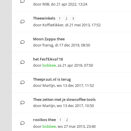
door
R0B
,
do 21 apr 2022, 13:24
Theewinkels
1
2
3
door
KoffieKikker
,
di 21 mei 2013, 17:52
Moon Zappa thee
door
fransg
,
di 17 dec 2019, 08:50
het FesTEAval’18
door
bobbee
,
za 21 apr 2018, 07:50
Theepraat.nl is terug
door
Martijn
,
wo 13 dec 2017, 11:52
Thee zetten met je slowcoffee tools
door
Martijn
,
wo 13 dec 2017, 10:50
rooibos thee
1
2
door
bobbee
,
wo 27 mar 2013, 23:40