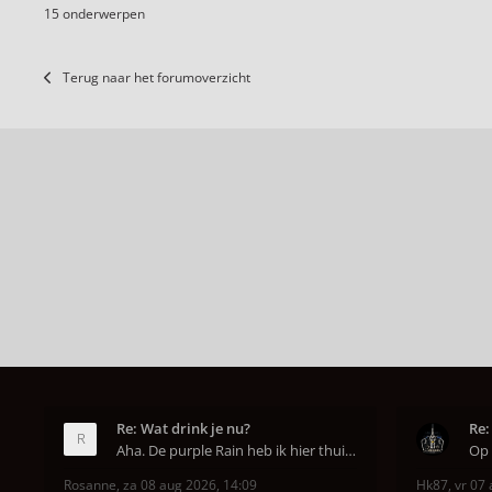
15 onderwerpen
Terug naar het forumoverzicht
Re: Wat drink je nu?
Re:
Aha. De purple Rain heb ik hier thuis ook op de mo
Rosanne
,
za 08 aug 2026, 14:09
Hk87
,
vr 07 