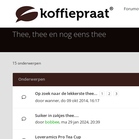
Forumov
Thee, thee en nog eens thee
15 onderwerpen
Onderwerpen
Op zoek naar de lekkerste thee...
1
2
3
door
wanner
,
do 09 okt 2014, 16:17
Suiker in zakjes thee....
door
bobbee
,
ma 29 jan 2024, 20:39
Loveramics Pro Tea Cup