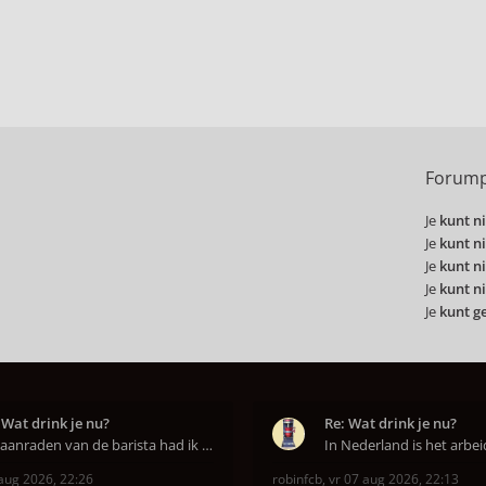
Forump
Je
kunt ni
Je
kunt ni
Je
kunt ni
Je
kunt ni
Je
kunt g
 Wat drink je nu?
Re: Wat drink je nu?
Op aanraden van de barista had ik Purple Rain maa
aug 2026, 22:26
robinfcb
,
vr 07 aug 2026, 22:13