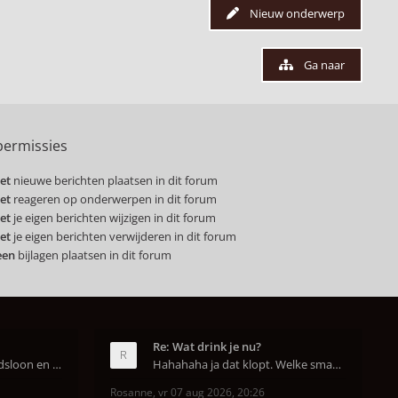
Nieuw onderwerp
Ga naar
ermissies
et
nieuwe berichten plaatsen in dit forum
et
reageren op onderwerpen in dit forum
et
je eigen berichten wijzigen in dit forum
et
je eigen berichten verwijderen in dit forum
een
bijlagen plaatsen in dit forum
Re: Wat drink je nu?
In Nederland is het arbeidsloon en de winkelhuur o
Hahahaha ja dat klopt. Welke smaak had je?? Ben
Rosanne
,
vr 07 aug 2026, 20:26