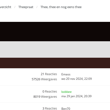
erzicht
Theepraat
Thee, thee en nog eens thee
21
Reacties
Emass
wo 20 nov 2024, 22:09
57526
Weergaves
0
Reacties
bobbee
ma 29 jan 2024, 20:39
8019
Weergaves
3
Reacties
Ben70