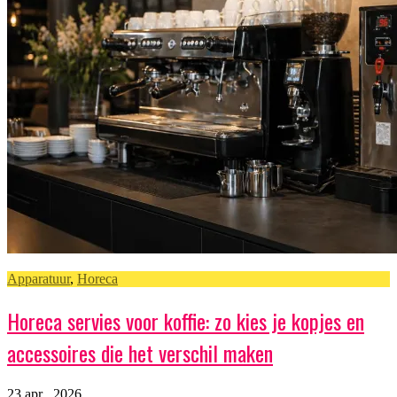
Apparatuur
,
Horeca
Horeca servies voor koffie: zo kies je kopjes en
accessoires die het verschil maken
23 apr , 2026