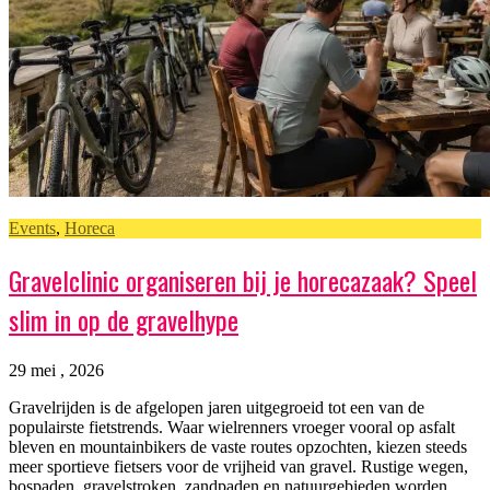
Events
,
Horeca
Gravelclinic organiseren bij je horecazaak? Speel
slim in op de gravelhype
29 mei , 2026
Gravelrijden is de afgelopen jaren uitgegroeid tot een van de
populairste fietstrends. Waar wielrenners vroeger vooral op asfalt
bleven en mountainbikers de vaste routes opzochten, kiezen steeds
meer sportieve fietsers voor de vrijheid van gravel. Rustige wegen,
bospaden, gravelstroken, zandpaden en natuurgebieden worden