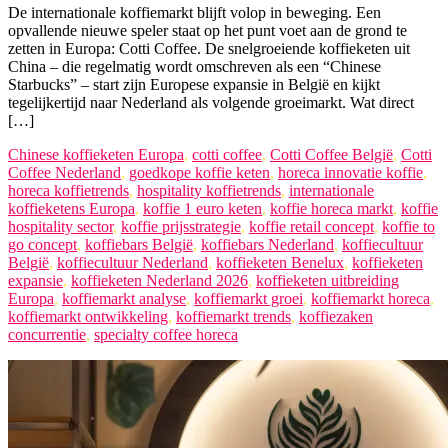
De internationale koffiemarkt blijft volop in beweging. Een
opvallende nieuwe speler staat op het punt voet aan de grond te
zetten in Europa: Cotti Coffee. De snelgroeiende koffieketen uit
China – die regelmatig wordt omschreven als een “Chinese
Starbucks” – start zijn Europese expansie in België en kijkt
tegelijkertijd naar Nederland als volgende groeimarkt. Wat direct
[…]
Chinese koffieketen Europa
,
cotti coffee
,
Cotti Coffee België
,
Cotti
Coffee Nederland
,
goedkope koffie keten
,
horeca innovatie koffie
,
horeca koffietrends
,
hospitality koffietrends
,
internationale
koffieketens Europa
,
koffie 1 euro keten
,
koffie horeca markt
,
koffie
hospitality sector
,
koffie prijsstrategie
,
koffie retail concept
,
koffie to
go concept
,
koffiebars België
,
koffiebars Nederland
,
koffiecultuur
België
,
koffiecultuur Nederland
,
koffieketen Benelux
,
koffieketen
expansie
,
koffieketen Nederland 2026
,
koffieketen uitbreiding
Europa
,
koffiemarkt analyse
,
koffiemarkt groei
,
koffiemarkt horeca
,
koffiemarkt ontwikkeling
,
koffiemarkt trends
,
koffiezaken
concurrentie
,
specialty coffee horeca