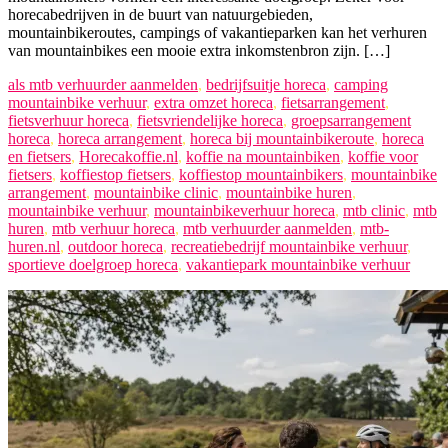
horecabedrijven in de buurt van natuurgebieden,
mountainbikeroutes, campings of vakantieparken kan het verhuren
van mountainbikes een mooie extra inkomstenbron zijn. […]
als mtb verhuurder aanmelden
,
bedrijfsuitje horeca
,
camping
mountainbike verhuur
,
extra omzet horeca
,
fietsarrangement
,
fietsverhuur horeca
,
fietsvriendelijke horeca
,
groepsarrangement
horeca
,
horeca arrangement
,
horeca bij mountainbikeroute
,
horeca
en fietsers
,
Horecakoffie.nl
,
koffie na mountainbiken
,
koffie voor
fietsers
,
koffiestop fietsers
,
koffiestop mountainbikers
,
mountainbike
arrangement
,
mountainbike clinic
,
mountainbike huren
,
mountainbike verhuur
,
mountainbikeverhuur horeca
,
mtb clinic
,
mtb
huren
,
mtb verhuur horeca
,
mtb verhuurder aanmelden
,
mtb-
huren.nl
,
outdoor horeca
,
recreatiebedrijf mountainbike verhuur
,
sportieve doelgroep horeca
,
vakantiepark mountainbike verhuur