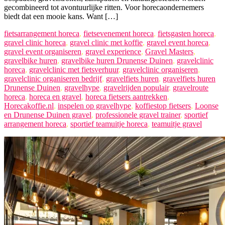
gecombineerd tot avontuurlijke ritten. Voor horecaondernemers
biedt dat een mooie kans. Want […]
fietsarrangement horeca
,
fietsevenement horeca
,
fietsgasten horeca
,
gravel clinic horeca
,
gravel clinic met koffie
,
gravel event horeca
,
gravel event organiseren
,
gravel experience
,
Gravel Masters
,
gravelbike huren
,
gravelbike huren Drunense Duinen
,
gravelclinic
horeca
,
gravelclinic met fietsverhuur
,
gravelclinic organiseren
,
gravelclinic organiseren bedrijf
,
gravelfiets huren
,
gravelfiets huren
Drunense Duinen
,
gravelhype
,
gravelrijden populair
,
gravelroute
horeca
,
horeca en gravel
,
horeca fietsers aantrekken
,
Horecakoffie.nl
,
inspelen op gravelhype
,
koffiestop fietsers
,
Loonse
en Drunense Duinen gravel
,
professionele gravel trainer
,
sportief
arrangement horeca
,
sportief teamuitje horeca
,
teamuitje gravel