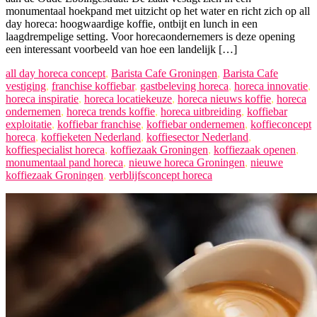
monumentaal hoekpand met uitzicht op het water en richt zich op all
day horeca: hoogwaardige koffie, ontbijt en lunch in een
laagdrempelige setting. Voor horecaondernemers is deze opening
een interessant voorbeeld van hoe een landelijk […]
all day horeca concept
,
Barista Cafe Groningen
,
Barista Cafe
vestiging
,
franchise koffiebar
,
gastbeleving horeca
,
horeca innovatie
,
horeca inspiratie
,
horeca locatiekeuze
,
horeca nieuws koffie
,
horeca
ondernemen
,
horeca trends koffie
,
horeca uitbreiding
,
koffiebar
exploitatie
,
koffiebar franchise
,
koffiebar ondernemen
,
koffieconcept
horeca
,
koffieketen Nederland
,
koffiesector Nederland
,
koffiespecialist horeca
,
koffiezaak Groningen
,
koffiezaak openen
,
monumentaal pand horeca
,
nieuwe horeca Groningen
,
nieuwe
koffiezaak Groningen
,
verblijfsconcept horeca