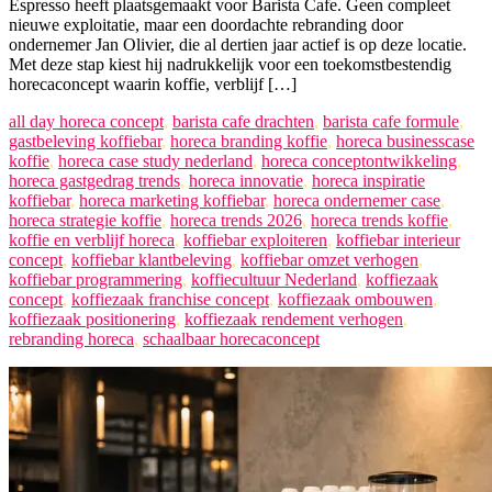
Espresso heeft plaatsgemaakt voor Barista Cafe. Geen compleet
nieuwe exploitatie, maar een doordachte rebranding door
ondernemer Jan Olivier, die al dertien jaar actief is op deze locatie.
Met deze stap kiest hij nadrukkelijk voor een toekomstbestendig
horecaconcept waarin koffie, verblijf […]
all day horeca concept
,
barista cafe drachten
,
barista cafe formule
,
gastbeleving koffiebar
,
horeca branding koffie
,
horeca businesscase
koffie
,
horeca case study nederland
,
horeca conceptontwikkeling
,
horeca gastgedrag trends
,
horeca innovatie
,
horeca inspiratie
koffiebar
,
horeca marketing koffiebar
,
horeca ondernemer case
,
horeca strategie koffie
,
horeca trends 2026
,
horeca trends koffie
,
koffie en verblijf horeca
,
koffiebar exploiteren
,
koffiebar interieur
concept
,
koffiebar klantbeleving
,
koffiebar omzet verhogen
,
koffiebar programmering
,
koffiecultuur Nederland
,
koffiezaak
concept
,
koffiezaak franchise concept
,
koffiezaak ombouwen
,
koffiezaak positionering
,
koffiezaak rendement verhogen
,
rebranding horeca
,
schaalbaar horecaconcept