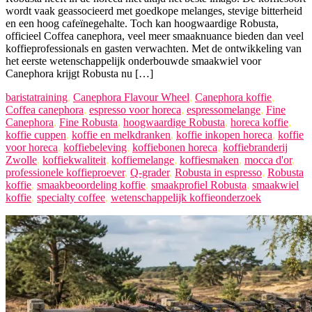
wordt vaak geassocieerd met goedkope melanges, stevige bitterheid
en een hoog cafeïnegehalte. Toch kan hoogwaardige Robusta,
officieel Coffea canephora, veel meer smaaknuance bieden dan veel
koffieprofessionals en gasten verwachten. Met de ontwikkeling van
het eerste wetenschappelijk onderbouwde smaakwiel voor
Canephora krijgt Robusta nu […]
baristatraining
,
Canephora Flavour Wheel
,
Canephora koffie
,
Coffea canephora
,
espresso voor horeca
,
espressomelange
,
Fine
Canephora
,
Fine Robusta
,
hoogwaardige Robusta
,
horeca koffie
,
koffie cuppen
,
koffie en melkdranken
,
koffie inkopen horeca
,
koffie
voor horeca
,
koffiebeleving
,
koffiebonen horeca
,
koffiebranderij
Zwolle
,
koffiekwaliteit
,
koffiemelange
,
koffiesmaken
,
mocca d'or
,
professionele koffieproever
,
Q-grader
,
Robusta in espresso
,
Robusta
koffie
,
smaakbeoordeling koffie
,
smaakprofiel Robusta
,
smaakwiel
koffie
,
specialty coffee
,
wetenschappelijk koffieonderzoek