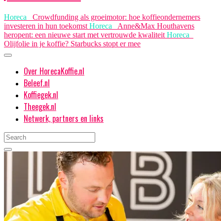
Horeca
Crowdfunding als groeimotor: hoe koffieondernemers
investeren in hun toekomst
Horeca
Anne&Max Houthavens
heropent: een nieuwe start met vertrouwde kwaliteit
Horeca
Olijfolie in je koffie? Starbucks stopt er mee
Over HorecaKoffie.nl
Beleef.nl
Koffiegek.nl
Theegek.nl
Netwerk, partners en links