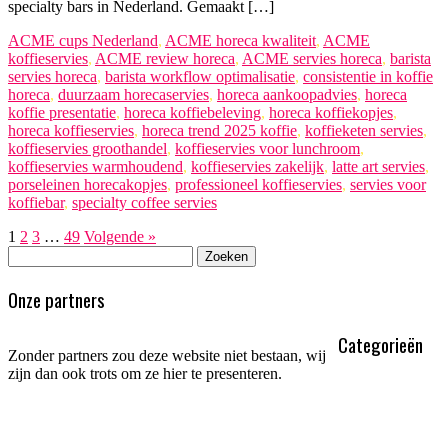
specialty bars in Nederland. Gemaakt […]
ACME cups Nederland
,
ACME horeca kwaliteit
,
ACME
koffieservies
,
ACME review horeca
,
ACME servies horeca
,
barista
servies horeca
,
barista workflow optimalisatie
,
consistentie in koffie
horeca
,
duurzaam horecaservies
,
horeca aankoopadvies
,
horeca
koffie presentatie
,
horeca koffiebeleving
,
horeca koffiekopjes
,
horeca koffieservies
,
horeca trend 2025 koffie
,
koffieketen servies
,
koffieservies groothandel
,
koffieservies voor lunchroom
,
koffieservies warmhoudend
,
koffieservies zakelijk
,
latte art servies
,
porseleinen horecakopjes
,
professioneel koffieservies
,
servies voor
koffiebar
,
specialty coffee servies
1
2
3
…
49
Volgende »
Zoeken
naar:
Onze partners
Categorieën
Zonder partners zou deze website niet bestaan, wij
zijn dan ook trots om ze hier te presenteren.