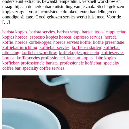
ondersteunt extractie, bewaakt temperatuur, versnelt workflow en
draagt bij aan de herkenbare uitstraling van je zaak. Slecht gekozen
kopjes zorgen voor inconsistente dranken, extra handelingen en
onnodige slijtage. Goed gekozen servies werkt juist mee. Voor de
[…]
barista kopjes
,
barista servies
,
barista setup
,
barista tools
,
cappuccino
kopjes horeca
,
espresso kopjes horeca
,
espresso servies
,
horeca
koffie
,
horeca koffiekopjes
,
horeca servies koffie
,
koffie presentatie
,
koffiebar inrichting
,
koffiebar servies
,
koffiebar starten
,
koffiebar
uitrusting
,
koffiebar workflow
,
koffiekopjes porselein
,
koffieservies
horeca
,
koffieservies professioneel
,
latte art kopjes
,
latte kopjes
koffiebar
,
professionele barista
,
professionele koffiebar
,
specialty
coffee bar
,
specialty coffee servies