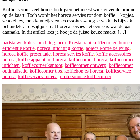
Koffie is voor veel horecabedrijven het meest winstgevende product
op de kaart. Toch wordt het horeca servies rondom koffie – kopjes,
schoteltjes, melkkannetjes en accessoires – nog te vaak als bijzaak
behandeld. Terwijl juist dat horeca servies het eerste is wat de gast
aanraakt. In dit artikel lees je hoe je de juiste keuze maakt. […]
barista werkplek inrichting
,
bedrijfsrestaurant koffiecorner
,
horeca
efficiëntie koffie
,
horeca inrichting koffie
,
horeca koffie beleving
,
horeca koffie presentatie
,
horeca servies koffie
,
koffie accessoires
horeca
,
koffie apparatuur horeca
,
koffiecorner horeca
,
koffiecorner
inrichten
,
koffiecorner kantoor
,
koffiecorner ontwerp
,
koffiecorner
optimalisatie
,
koffiecorner tips
,
koffiekopjes horeca
,
koffieservice
horeca
,
koffieservies horeca
,
professionele koffiecorner