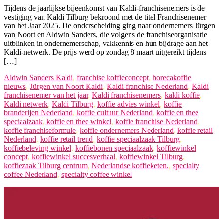
Tijdens de jaarlijkse bijeenkomst van Kaldi-franchisenemers is de
vestiging van Kaldi Tilburg bekroond met de titel Franchisenemer
van het Jaar 2025. De onderscheiding ging naar ondernemers Jürgen
van Noort en Aldwin Sanders, die volgens de franchiseorganisatie
uitblinken in ondernemerschap, vakkennis en hun bijdrage aan het
Kaldi-netwerk. De prijs werd op zondag 8 maart uitgereikt tijdens
[…]
Aldwin Sanders Kaldi
,
franchise koffieconcept
,
horecakoffie
nieuws
,
Jürgen van Noort Kaldi
,
Kaldi franchise Nederland
,
Kaldi
franchisenemer van het jaar
,
Kaldi franchisenemers
,
kaldi koffie
,
Kaldi netwerk
,
Kaldi Tilburg
,
koffie advies winkel
,
koffie
branderijen Nederland
,
koffie cultuur Nederland
,
koffie en thee
speciaalzaak
,
koffie en thee winkel
,
koffie franchise Nederland
,
koffie franchiseformule
,
koffie ondernemers Nederland
,
koffie retail
Nederland
,
koffie retail trend
,
koffie speciaalzaak Tilburg
,
koffiebeleving winkel
,
koffiebonen speciaalzaak
,
koffiewinkel
concept
,
koffiewinkel succesverhaal
,
koffiewinkel Tilburg
,
koffiezaak Tilburg centrum
,
Nederlandse koffieketen.
,
specialty
coffee Nederland
,
specialty coffee winkel