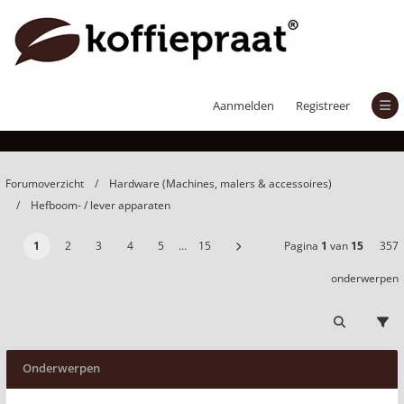
Hefboom- / lever apparaten
Aanmelden
Registreer
Forumoverzicht
Hardware (Machines, malers & accessoires)
Hefboom- / lever apparaten
1
2
3
4
5
…
15
Pagina
1
van
15
357
onderwerpen
Onderwerpen