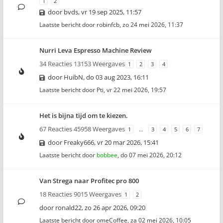
1
2
door
bvds
,
vr 19 sep 2025, 11:57
Laatste bericht door
robinfcb
,
zo 24 mei 2026, 11:37
Nurri Leva Espresso Machine Review
34 Reacties 13153 Weergaves
1
2
3
4
door
HuibN
,
do 03 aug 2023, 16:11
Laatste bericht door
Pti
,
vr 22 mei 2026, 19:57
Het is bijna tijd om te kiezen.
67 Reacties 45958 Weergaves
1
…
3
4
5
6
7
door
Freaky666
,
vr 20 mar 2026, 15:41
Laatste bericht door
bobbee
,
do 07 mei 2026, 20:12
Van Strega naar Profitec pro 800
18 Reacties 9015 Weergaves
1
2
door
ronald22
,
zo 26 apr 2026, 09:20
Laatste bericht door
omeCoffee
,
za 02 mei 2026, 10:05