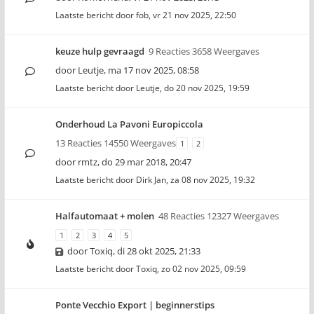
Laatste bericht door
fob
,
vr 21 nov 2025, 22:50
keuze hulp gevraagd
9 Reacties 3658 Weergaves
door
Leutje
,
ma 17 nov 2025, 08:58
Laatste bericht door
Leutje
,
do 20 nov 2025, 19:59
Onderhoud La Pavoni Europiccola
13 Reacties 14550 Weergaves
1
2
door
rmtz
,
do 29 mar 2018, 20:47
Laatste bericht door
Dirk Jan
,
za 08 nov 2025, 19:32
Halfautomaat + molen
48 Reacties 12327 Weergaves
1
2
3
4
5
door
Toxiq
,
di 28 okt 2025, 21:33
Laatste bericht door
Toxiq
,
zo 02 nov 2025, 09:59
Ponte Vecchio Export | beginnerstips