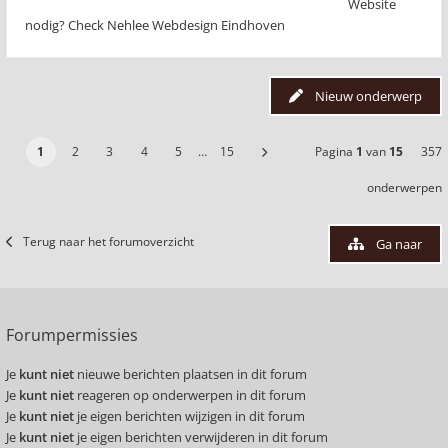
Website
nodig? Check Nehlee Webdesign Eindhoven
Nieuw onderwerp
1
2
3
4
5
…
15
Pagina
1
van
15
357
onderwerpen
Terug naar het forumoverzicht
Ga naar
Forumpermissies
Je
kunt niet
nieuwe berichten plaatsen in dit forum
Je
kunt niet
reageren op onderwerpen in dit forum
Je
kunt niet
je eigen berichten wijzigen in dit forum
Je
kunt niet
je eigen berichten verwijderen in dit forum