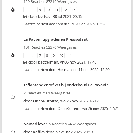
129 Reacties 87219 Weergaves
1
…
9
10
11
12
13
door
bvds
,
vr 30 jul 2021, 23:15
Laatste bericht door
prakkie
,
di 20 jan 2026, 19:37
La Pavoni upgrades en Pressostaat
101 Reacties 52376 Weergaves
1
…
7
8
9
10
11
door
baggerman
,
vr 05 nov 2021, 17:48
Laatste bericht door
Hosman
,
do 11 dec 2025, 12:20
Teflontape en/of vet bij onderhoud La Pavoni?
2 Reacties 2161 Weergaves
door
OnnoRistretto
,
wo 26 nov 2025, 16:17
Laatste bericht door
OnnoRistretto
,
wo 26 nov 2025, 17:21
Nomad lever
5 Reacties 2462 Weergaves
door
Koffievriend
,
vr 21 nov 2025, 20:13