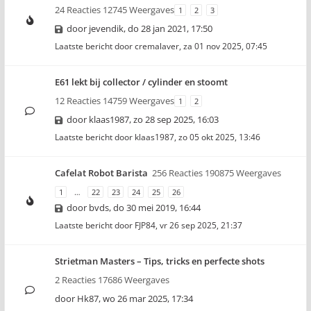
24 Reacties 12745 Weergaves
1
2
3
door
jevendik
,
do 28 jan 2021, 17:50
Laatste bericht door
cremalaver
,
za 01 nov 2025, 07:45
E61 lekt bij collector / cylinder en stoomt
12 Reacties 14759 Weergaves
1
2
door
klaas1987
,
zo 28 sep 2025, 16:03
Laatste bericht door
klaas1987
,
zo 05 okt 2025, 13:46
Cafelat Robot Barista
256 Reacties 190875 Weergaves
1
…
22
23
24
25
26
door
bvds
,
do 30 mei 2019, 16:44
Laatste bericht door
FJP84
,
vr 26 sep 2025, 21:37
Strietman Masters – Tips, tricks en perfecte shots
2 Reacties 17686 Weergaves
door
Hk87
,
wo 26 mar 2025, 17:34