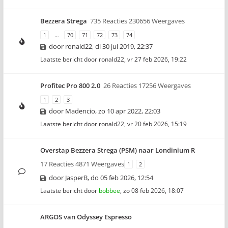
Bezzera Strega
735 Reacties 230656 Weergaves
1
…
70
71
72
73
74
door
ronald22
,
di 30 jul 2019, 22:37
Laatste bericht door
ronald22
,
vr 27 feb 2026, 19:22
Profitec Pro 800 2.0
26 Reacties 17256 Weergaves
1
2
3
door
Madencio
,
zo 10 apr 2022, 22:03
Laatste bericht door
ronald22
,
vr 20 feb 2026, 15:19
Overstap Bezzera Strega (PSM) naar Londinium R
17 Reacties 4871 Weergaves
1
2
door
JasperB
,
do 05 feb 2026, 12:54
Laatste bericht door
bobbee
,
zo 08 feb 2026, 18:07
ARGOS van Odyssey Espresso