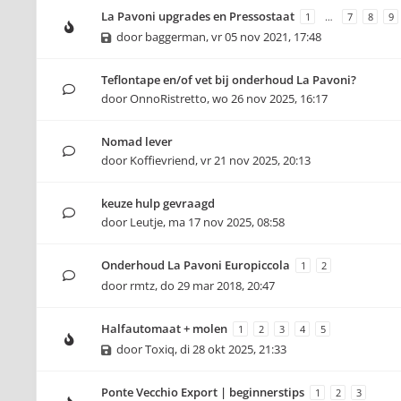
La Pavoni upgrades en Pressostaat
1
…
7
8
9
door
baggerman
,
vr 05 nov 2021, 17:48
Teflontape en/of vet bij onderhoud La Pavoni?
door
OnnoRistretto
,
wo 26 nov 2025, 16:17
Nomad lever
door
Koffievriend
,
vr 21 nov 2025, 20:13
keuze hulp gevraagd
door
Leutje
,
ma 17 nov 2025, 08:58
Onderhoud La Pavoni Europiccola
1
2
door
rmtz
,
do 29 mar 2018, 20:47
Halfautomaat + molen
1
2
3
4
5
door
Toxiq
,
di 28 okt 2025, 21:33
Ponte Vecchio Export | beginnerstips
1
2
3