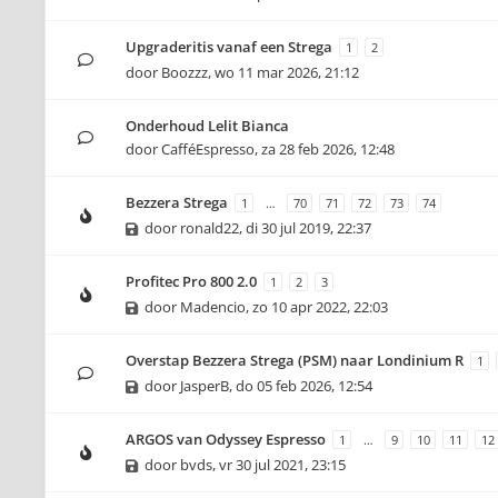
Upgraderitis vanaf een Strega
1
2
door
Boozzz
,
wo 11 mar 2026, 21:12
Onderhoud Lelit Bianca
door
CafféEspresso
,
za 28 feb 2026, 12:48
Bezzera Strega
1
…
70
71
72
73
74
door
ronald22
,
di 30 jul 2019, 22:37
Profitec Pro 800 2.0
1
2
3
door
Madencio
,
zo 10 apr 2022, 22:03
Overstap Bezzera Strega (PSM) naar Londinium R
1
door
JasperB
,
do 05 feb 2026, 12:54
ARGOS van Odyssey Espresso
1
…
9
10
11
12
door
bvds
,
vr 30 jul 2021, 23:15