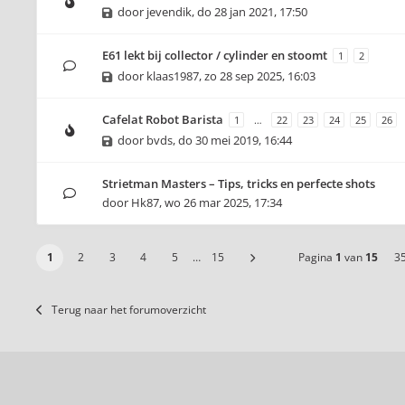
door
jevendik
,
do 28 jan 2021, 17:50
E61 lekt bij collector / cylinder en stoomt
1
2
door
klaas1987
,
zo 28 sep 2025, 16:03
Cafelat Robot Barista
1
…
22
23
24
25
26
door
bvds
,
do 30 mei 2019, 16:44
Strietman Masters – Tips, tricks en perfecte shots
door
Hk87
,
wo 26 mar 2025, 17:34
1
2
3
4
5
…
15
Pagina
1
van
15
3
Terug naar het forumoverzicht