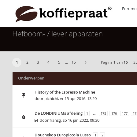
Forumov
Hefboom- / lever apparaten
1
2
3
4
5
…
15
Pagina
1
van
15
3
Onderwerpen
History of the Espresso Machine
door
pichichi
,
vr 15 apr 2016, 13:20
De LONDINIUMs afdeling
1
…
175
176
177
17
door
fransg
,
zo 16 jan 2022, 09:30
Douchekop Europiccola Lusso
1
2