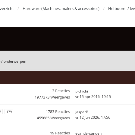
erzicht
Hardware (Machines, malers & accessoires)
Hefboom- / le
57 onderwerpen
3
Reacties
pichichi
vr 15 apr 2016, 19:15
1977373
Weergaves
1783
Reacties
8
179
JasperB
vr 12 jun 2026, 17:56
455685
Weergaves
19
Reacties
evandersanden