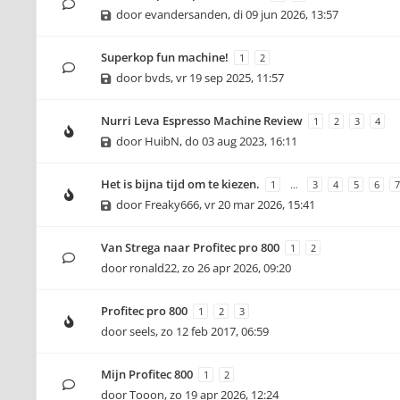
door
evandersanden
,
di 09 jun 2026, 13:57
Superkop fun machine!
1
2
door
bvds
,
vr 19 sep 2025, 11:57
Nurri Leva Espresso Machine Review
1
2
3
4
door
HuibN
,
do 03 aug 2023, 16:11
Het is bijna tijd om te kiezen.
1
…
3
4
5
6
7
door
Freaky666
,
vr 20 mar 2026, 15:41
Van Strega naar Profitec pro 800
1
2
door
ronald22
,
zo 26 apr 2026, 09:20
Profitec pro 800
1
2
3
door
seels
,
zo 12 feb 2017, 06:59
Mijn Profitec 800
1
2
door
Tooon
,
zo 19 apr 2026, 12:24