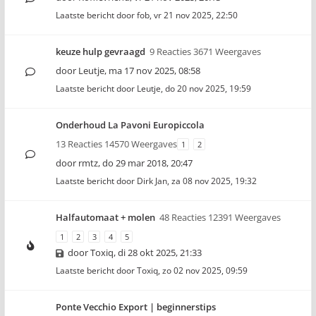
Laatste bericht door
fob
,
vr 21 nov 2025, 22:50
keuze hulp gevraagd
9 Reacties 3671 Weergaves
door
Leutje
,
ma 17 nov 2025, 08:58
Laatste bericht door
Leutje
,
do 20 nov 2025, 19:59
Onderhoud La Pavoni Europiccola
13 Reacties 14570 Weergaves
1
2
door
rmtz
,
do 29 mar 2018, 20:47
Laatste bericht door
Dirk Jan
,
za 08 nov 2025, 19:32
Halfautomaat + molen
48 Reacties 12391 Weergaves
1
2
3
4
5
door
Toxiq
,
di 28 okt 2025, 21:33
Laatste bericht door
Toxiq
,
zo 02 nov 2025, 09:59
Ponte Vecchio Export | beginnerstips