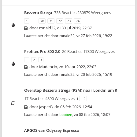
Bezzera Strega
735 Reacties 230879 Weergaves
1
…
70
71
72
73
74
door
ronald22
,
di 30 jul 2019, 22:37
Laatste bericht door
ronald22
,
vr 27 feb 2026, 19:22
Profitec Pro 800 2.0
26 Reacties 17300 Weergaves
1
2
3
door
Madencio
,
zo 10 apr 2022, 22:03
Laatste bericht door
ronald22
,
vr 20 feb 2026, 15:19
Overstap Bezzera Strega (PSM) naar Londinium R
17 Reacties 4890 Weergaves
1
2
door
JasperB
,
do 05 feb 2026, 12:54
Laatste bericht door
bobbee
,
zo 08 feb 2026, 18:07
ARGOS van Odyssey Espresso