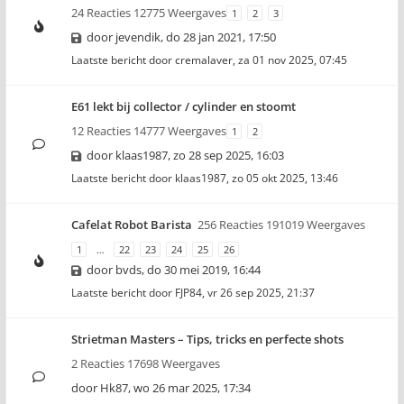
24 Reacties 12775 Weergaves
1
2
3
door
jevendik
,
do 28 jan 2021, 17:50
Laatste bericht door
cremalaver
,
za 01 nov 2025, 07:45
E61 lekt bij collector / cylinder en stoomt
12 Reacties 14777 Weergaves
1
2
door
klaas1987
,
zo 28 sep 2025, 16:03
Laatste bericht door
klaas1987
,
zo 05 okt 2025, 13:46
Cafelat Robot Barista
256 Reacties 191019 Weergaves
1
…
22
23
24
25
26
door
bvds
,
do 30 mei 2019, 16:44
Laatste bericht door
FJP84
,
vr 26 sep 2025, 21:37
Strietman Masters – Tips, tricks en perfecte shots
2 Reacties 17698 Weergaves
door
Hk87
,
wo 26 mar 2025, 17:34