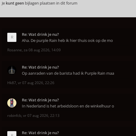
Je
kunt geen
bijlagen plaatsen in dit forum
Re: Wat drink je nu?
Aha. De purple Rain heb ik hier thuis ook op de mo
Rosanne
,
za 08 aug 2026, 14:09
Re: Wat drink je nu?
Op aanraden van de barista had ik Purple Rain maa
Hk87
,
vr 07 aug 2026, 22:26
Re: Wat drink je nu?
In Nederland is het arbeidsloon en de winkelhuur o
robinfcb
,
vr 07 aug 2026, 22:13
Re: Wat drink je nu?