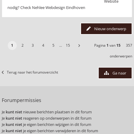
Website
nodig? Check Nehlee Webdesign Eindhoven
Nieuw onderwerp
1
2
3
4
5
…
15
Pagina
1
van
15
357
onderwerpen
Terug naar het forumoverzicht
Ga naar
Forumpermissies
Je
kunt niet
nieuwe berichten plaatsen in dit forum
Je
kunt niet
reageren op onderwerpen in dit forum
Je
kunt niet
je eigen berichten wijzigen in dit forum
Je
kunt niet
je eigen berichten verwijderen in dit forum