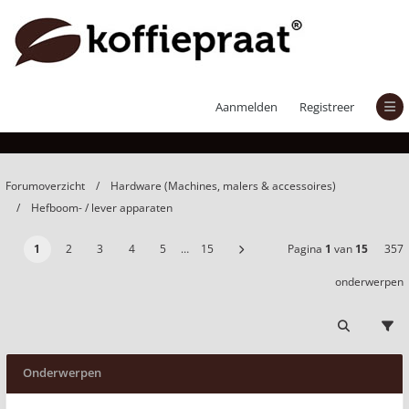
Hefboom- / lever apparaten
Aanmelden
Registreer
Forumoverzicht
Hardware (Machines, malers & accessoires)
Hefboom- / lever apparaten
1
2
3
4
5
…
15
Pagina
1
van
15
357
onderwerpen
Onderwerpen