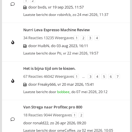
1
2
door
bvds
,
vr 19 sep 2025, 11:57
Laatste bericht door
robinfcb
,
zo 24 mei 2026, 11:37
Nurri Leva Espresso Machine Review
34 Reacties 13235 Weergaves
1
2
3
4
door
HuibN
,
do 03 aug 2023, 16:11
Laatste bericht door
Pti
,
vr 22 mei 2026, 19:57
Het is bijna tijd om te kiezen.
67 Reacties 46042 Weergaves
1
…
3
4
5
6
7
door
Freaky666
,
vr 20 mar 2026, 15:41
Laatste bericht door
bobbee
,
do 07 mei 2026, 20:12
Van Strega naar Profitec pro 800
18 Reacties 9044 Weergaves
1
2
door
ronald22
,
zo 26 apr 2026, 09:20
Laatste bericht door
omeCoffee
,
za 02 mei 2026, 10:05