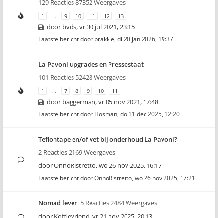
129 Reacties 87352 Weergaves
1
…
9
10
11
12
13
door
bvds
,
vr 30 jul 2021, 23:15
Laatste bericht door
prakkie
,
di 20 jan 2026, 19:37
La Pavoni upgrades en Pressostaat
101 Reacties 52428 Weergaves
1
…
7
8
9
10
11
door
baggerman
,
vr 05 nov 2021, 17:48
Laatste bericht door
Hosman
,
do 11 dec 2025, 12:20
Teflontape en/of vet bij onderhoud La Pavoni?
2 Reacties 2169 Weergaves
door
OnnoRistretto
,
wo 26 nov 2025, 16:17
Laatste bericht door
OnnoRistretto
,
wo 26 nov 2025, 17:21
Nomad lever
5 Reacties 2484 Weergaves
door
Koffievriend
,
vr 21 nov 2025, 20:13