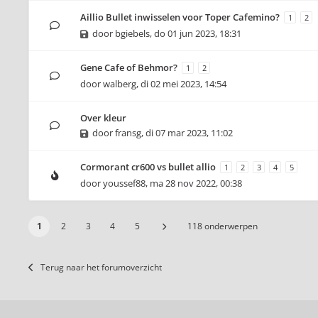
Aillio Bullet inwisselen voor Toper Cafemino?
1
2
door
bgiebels
,
do 01 jun 2023, 18:31
Gene Cafe of Behmor?
1
2
door
walberg
,
di 02 mei 2023, 14:54
Over kleur
door
fransg
,
di 07 mar 2023, 11:02
Cormorant cr600 vs bullet allio
1
2
3
4
5
door
youssef88
,
ma 28 nov 2022, 00:38
1
2
3
4
5
118 onderwerpen
Terug naar het forumoverzicht