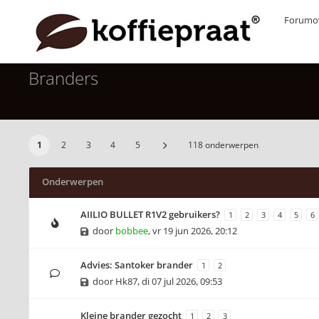
Forumov
Branders
1
2
3
4
5
118 onderwerpen
Onderwerpen
AIILIO BULLET R1V2 gebruikers?
1
2
3
4
5
6
door
bobbee
,
vr 19 jun 2026, 20:12
Advies: Santoker brander
1
2
door
Hk87
,
di 07 jul 2026, 09:53
Kleine brander gezocht
1
2
3