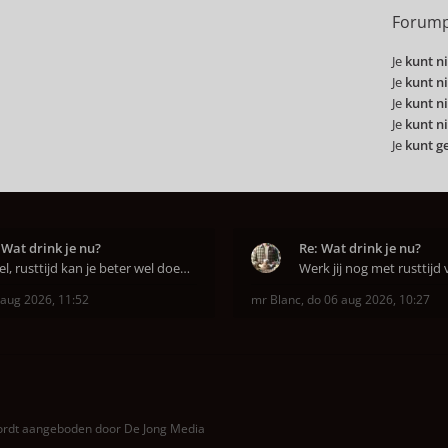
Forump
Je
kunt ni
Je
kunt ni
Je
kunt ni
Je
kunt ni
Je
kunt g
 Wat drink je nu?
Re: Wat drink je nu?
Jawel, rusttijd kan je beter wel doen anders smaa
 aug 2026, 11:52
mr Blanc
,
do 06 aug 2026, 10:27
wordt aangeboden door
De Jong Media