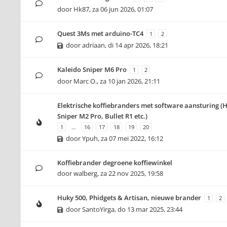
door
Hk87
,
za 06 jun 2026, 01:07
Quest 3Ms met arduino-TC4
1
2
door
adriaan
,
di 14 apr 2026, 18:21
Kaleido Sniper M6 Pro
1
2
door
Marc O.
,
za 10 jan 2026, 21:11
Elektrische koffiebranders met software aansturing (
Sniper M2 Pro, Bullet R1 etc.)
1
…
16
17
18
19
20
door
Ypuh
,
za 07 mei 2022, 16:12
Koffiebrander degroene koffiewinkel
door
walberg
,
za 22 nov 2025, 19:58
Huky 500, Phidgets & Artisan, nieuwe brander
1
2
door
SantoYirga
,
do 13 mar 2025, 23:44