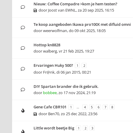
Nieuw: Coffee Compadre >kom je hem testen?
door
Joost van EWNL
,
za 20 sep 2025, 16:15
Te koop aangeboden Ikawa pro100X met difluid omni
door
weerwolfman
,
do 09 okt 2025, 18:05
Hottop kn8828
door
walberg
,
vr 21 feb 2025, 19:27
Ervaringen Huky 500?
1
2
door
Fr@nk
,
di 06 jan 2015, 00:21
DIY Spartan brander die ik gebruik.
door
bobbee
,
zo 17 nov 2024, 21:19
Gene Cafe CBR101
1
…
4
5
6
7
8
door
Ben70
,
zo 25 dec 2022, 23:56
Little wordt beetje Big
1
2
3