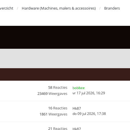
erzicht
Hardware (Machines, malers & accessoires)
Branders
58
Reacties
bobbee
vr 17 jul 2026, 16:29
23469
Weergaves
16
Reacties
Hk87
do 09 jul 2026, 17:38
1861
Weergaves
21
Reacties
Hk87