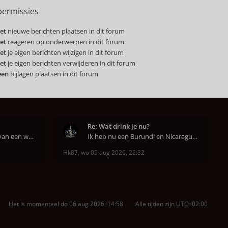
ermissies
et
nieuwe berichten plaatsen in dit forum
et
reageren op onderwerpen in dit forum
et
je eigen berichten wijzigen in dit forum
et
je eigen berichten verwijderen in dit forum
een
bijlagen plaatsen in dit forum
Re: Wat drink je nu?
Werk jij nog met rusttijd van een week of niet e
Ik heb nu een Burundi en Nicaragua van het hoofdkw
Hk87
,
wo 05 aug 2026, 22:32
Het is momenteel do 06 aug 2026, 14:58
Alle tijden zijn
UTC+02:00