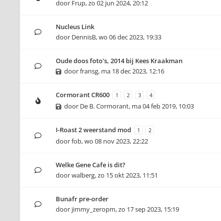
door
Frup
,
zo 02 jun 2024, 20:12
Nucleus Link
door
DennisB
,
wo 06 dec 2023, 19:33
Oude doos foto's, 2014 bij Kees Kraakman
door
fransg
,
ma 18 dec 2023, 12:16
Cormorant CR600
1
2
3
4
door
De B. Cormorant
,
ma 04 feb 2019, 10:03
I-Roast 2 weerstand mod
1
2
door
fob
,
wo 08 nov 2023, 22:22
Welke Gene Cafe is dit?
door
walberg
,
zo 15 okt 2023, 11:51
Bunafr pre-order
door
jimmy_zeropm
,
zo 17 sep 2023, 15:19