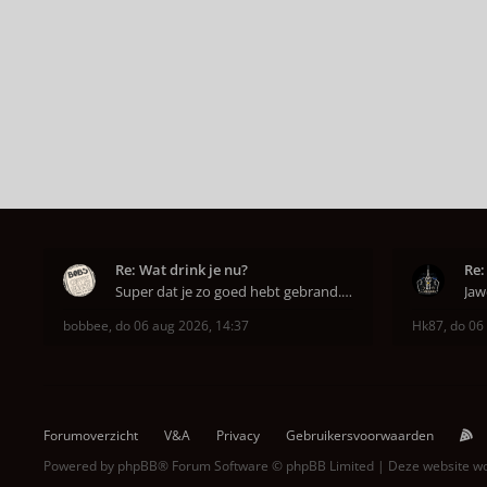
Re: Wat drink je nu?
Re:
Super dat je zo goed hebt gebrand. Gefeliciteerd!
bobbee
,
do 06 aug 2026, 14:37
Hk87
,
do 06
Forumoverzicht
V&A
Privacy
Gebruikersvoorwaarden
Powered by
phpBB
® Forum Software © phpBB Limited | Deze website 