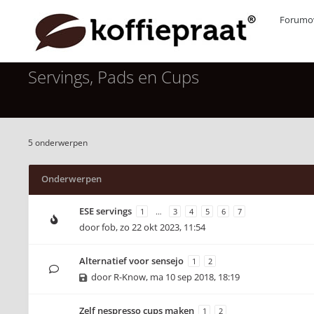
Forumov
Servings, Pads en Cups
5 onderwerpen
Onderwerpen
ESE servings
1
…
3
4
5
6
7
door
fob
,
zo 22 okt 2023, 11:54
Alternatief voor sensejo
1
2
door
R-Know
,
ma 10 sep 2018, 18:19
Zelf nespresso cups maken
1
2