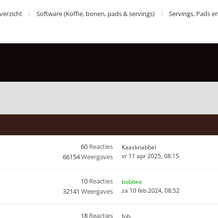
erzicht
Software (Koffie, bonen, pads & servings)
Servings, Pads e
60
Reacties
Kaasknabbel
vr 11 apr 2025, 08:15
66154
Weergaves
10
Reacties
bobbee
za 10 feb 2024, 08:52
32141
Weergaves
18
Reacties
fob