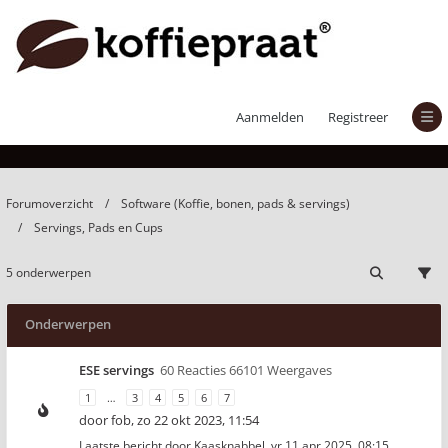
Servings, Pads en Cups
Aanmelden
Registreer
Forumoverzicht
Software (Koffie, bonen, pads & servings)
Servings, Pads en Cups
5 onderwerpen
Onderwerpen
ESE servings
60 Reacties 66101 Weergaves
1
…
3
4
5
6
7
door
fob
,
zo 22 okt 2023, 11:54
Laatste bericht door
Kaasknabbel
,
vr 11 apr 2025, 08:15