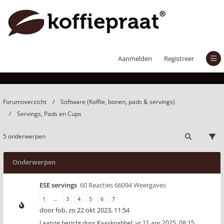
Servings, Pads en Cups
Aanmelden
Registreer
Forumoverzicht
Software (Koffie, bonen, pads & servings)
Servings, Pads en Cups
5 onderwerpen
Onderwerpen
ESE servings
60 Reacties 66094 Weergaves
1
…
3
4
5
6
7
door
fob
,
zo 22 okt 2023, 11:54
Laatste bericht door
Kaasknabbel
,
vr 11 apr 2025, 08:15