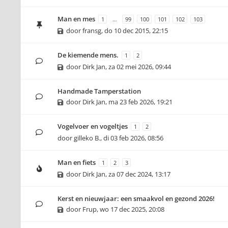
Man en mes
1
…
99
100
101
102
103
door
fransg
,
do 10 dec 2015, 22:15
De kiemende mens.
1
2
door
Dirk Jan
,
za 02 mei 2026, 09:44
Handmade Tamperstation
door
Dirk Jan
,
ma 23 feb 2026, 19:21
Vogelvoer en vogeltjes
1
2
door
gilleko B.
,
di 03 feb 2026, 08:56
Man en fiets
1
2
3
door
Dirk Jan
,
za 07 dec 2024, 13:17
Kerst en nieuwjaar: een smaakvol en gezond 2026!
door
Frup
,
wo 17 dec 2025, 20:08