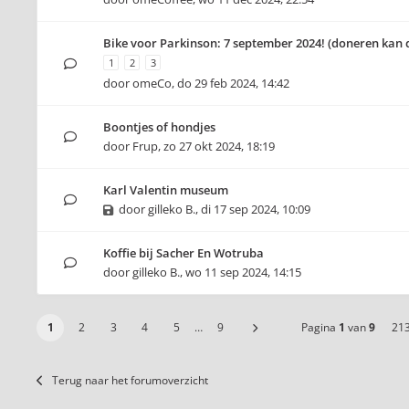
Bike voor Parkinson: 7 september 2024! (doneren kan 
1
2
3
door
omeCo
,
do 29 feb 2024, 14:42
Boontjes of hondjes
door
Frup
,
zo 27 okt 2024, 18:19
Karl Valentin museum
door
gilleko B.
,
di 17 sep 2024, 10:09
Koffie bij Sacher En Wotruba
door
gilleko B.
,
wo 11 sep 2024, 14:15
1
2
3
4
5
…
9
Pagina
1
van
9
21
Terug naar het forumoverzicht