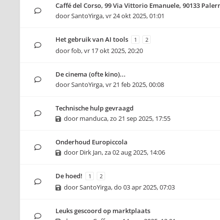
Caffé del Corso, 99 Via Vittorio Emanuele, 90133 Pale
door
SantoYirga
,
vr 24 okt 2025, 01:01
Het gebruik van AI tools
1
2
door
fob
,
vr 17 okt 2025, 20:20
De cinema (ofte kino)...
door
SantoYirga
,
vr 21 feb 2025, 00:08
Technische hulp gevraagd
door
manduca
,
zo 21 sep 2025, 17:55
Onderhoud Europiccola
door
Dirk Jan
,
za 02 aug 2025, 14:06
De hoed!
1
2
door
SantoYirga
,
do 03 apr 2025, 07:03
Leuks gescoord op marktplaats