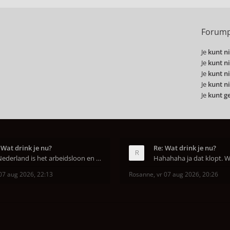
Forump
Je
kunt ni
Je
kunt ni
Je
kunt ni
Je
kunt ni
Je
kunt g
 Wat drink je nu?
Re: Wat drink je nu?
In Nederland is het arbeidsloon en de winkelhuur o
07 aug 2026, 22:13
Rosanne
,
vr 07 aug 2026, 20:26