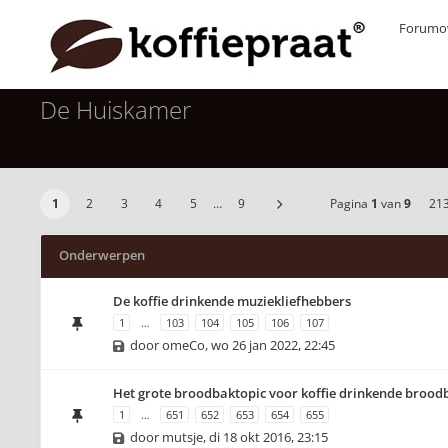
Forumov
De Huiskamer
1
2
3
4
5
…
9
Pagina
1
van
9
21
Onderwerpen
De koffie drinkende muziekliefhebbers
1
…
103
104
105
106
107
door
omeCo
,
wo 26 jan 2022, 22:45
Het grote broodbaktopic voor koffie drinkende brood
1
…
651
652
653
654
655
door
mutsje
,
di 18 okt 2016, 23:15