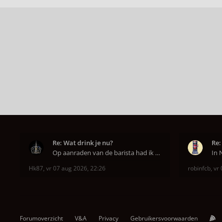
Re: Wat drink je nu?
Re:
Op aanraden van de barista had ik Purple Rain maa
Hk87
,
vr 07 aug 2026, 22:26
robinfcb
,
vr 
Forumoverzicht
V&A
Privacy
Gebruikersvoorwaarden