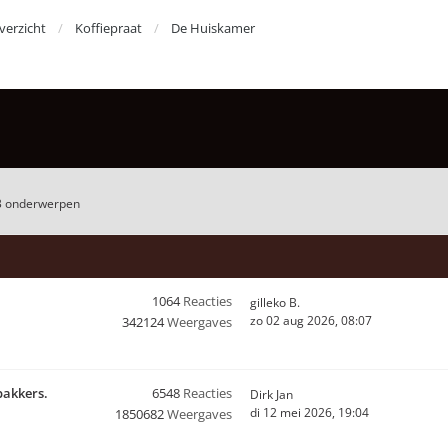
erzicht
Koffiepraat
De Huiskamer
3 onderwerpen
1064
Reacties
gilleko B.
zo 02 aug 2026, 08:07
342124
Weergaves
bakkers.
6548
Reacties
Dirk Jan
di 12 mei 2026, 19:04
1850682
Weergaves