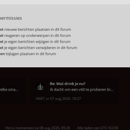
ermissies
et
nieuwe berichten plaatsen in dit forum
et
reageren op onderwerpen in dit forum
et
je eigen berichten wijzigen in dit forum
et
je eigen berichten verwijderen in dit forum
een
bijlagen plaatsen in dit forum
Re: Wat drink je nu?
Hahahaha ja dat klopt. Welke smaak had je?? Ben
Ik dacht om een v60 te proberen bij DAK in Amsterd
Hk87
,
vr 07 aug 2026, 18:27
Het is momenteel za 08 aug 2026, 05:26
Alle tijden zijn
UTC+02:00