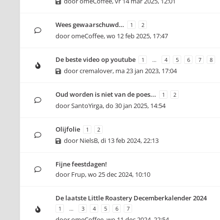
door
omeCoffee
,
vr 14 mar 2025, 12:01
Wees gewaarschuwd…
1
2
door
omeCoffee
,
wo 12 feb 2025, 17:47
De beste video op youtube
1
…
4
5
6
7
8
door
cremalover
,
ma 23 jan 2023, 17:04
Oud worden is niet van de poes...
1
2
door
SantoYirga
,
do 30 jan 2025, 14:54
Olijfolie
1
2
door
NielsB
,
di 13 feb 2024, 22:13
Fijne feestdagen!
door
Frup
,
wo 25 dec 2024, 10:10
De laatste Little Roastery Decemberkalender 2024
1
…
3
4
5
6
7
door
omeCoffee
,
wo 11 dec 2024, 22:54