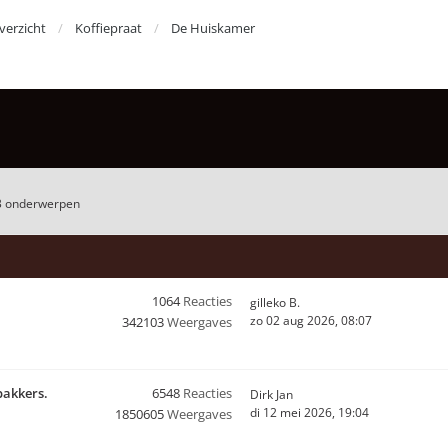
erzicht
Koffiepraat
De Huiskamer
3 onderwerpen
1064
Reacties
gilleko B.
zo 02 aug 2026, 08:07
342103
Weergaves
bakkers.
6548
Reacties
Dirk Jan
di 12 mei 2026, 19:04
1850605
Weergaves