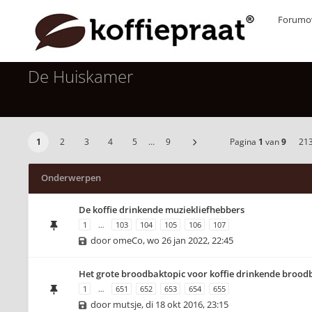
Forumov
De Huiskamer
1
2
3
4
5
…
9
Pagina
1
van
9
21
Onderwerpen
De koffie drinkende muziekliefhebbers
1
…
103
104
105
106
107
door
omeCo
,
wo 26 jan 2022, 22:45
Het grote broodbaktopic voor koffie drinkende brood
1
…
651
652
653
654
655
door
mutsje
,
di 18 okt 2016, 23:15