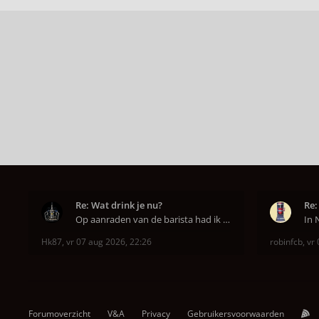
Re: Wat drink je nu?
Re:
Op aanraden van de barista had ik Purple Rain maa
Hk87
,
vr 07 aug 2026, 22:26
robinfcb
,
vr 
Forumoverzicht
V&A
Privacy
Gebruikersvoorwaarden