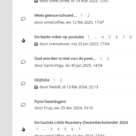
door
omeCoffee
,
vr 14 mar 2025, 12:01
Wees gewaarschuwd…
1
2
door
omeCoffee
,
wo 12 feb 2025, 17:47
De beste video op youtube
1
…
4
5
6
7
8
door
cremalover
,
ma 23 jan 2023, 17:04
Oud worden is niet van de poes...
1
2
door
SantoYirga
,
do 30 jan 2025, 14:54
Olijfolie
1
2
door
NielsB
,
di 13 feb 2024, 22:13
Fijne feestdagen!
door
Frup
,
wo 25 dec 2024, 10:10
De laatste Little Roastery Decemberkalender 2024
1
…
3
4
5
6
7
door
omeCoffee
,
wo 11 dec 2024, 22:54