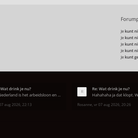
Forump
Je
kunt ni
Je
kunt ni
Je
kunt ni
Je
kunt ni
Je
kunt g
 Wat drink je nu?
Re: Wat drink je nu?
In Nederland is het arbeidsloon en de winkelhuur o
07 aug 2026, 22:13
Rosanne
,
vr 07 aug 2026, 20:26