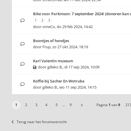
Bike voor Parkinson: 7 september 2024! (doneren kan 
1
2
3
door
omeCo
,
do 29 feb 2024, 14:42
Boontjes of hondjes
door
Frup
,
zo 27 okt 2024, 18:19
Karl Valentin museum
door
gilleko B.
,
di 17 sep 2024, 10:09
Koffie bij Sacher En Wotruba
door
gilleko B.
,
wo 11 sep 2024, 14:15
1
2
3
4
5
…
9
Pagina
1
van
9
21
Terug naar het forumoverzicht