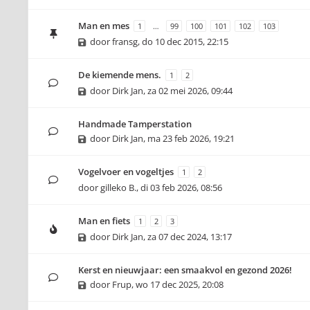
Man en mes
1
…
99
100
101
102
103
door
fransg
,
do 10 dec 2015, 22:15
De kiemende mens.
1
2
door
Dirk Jan
,
za 02 mei 2026, 09:44
Handmade Tamperstation
door
Dirk Jan
,
ma 23 feb 2026, 19:21
Vogelvoer en vogeltjes
1
2
door
gilleko B.
,
di 03 feb 2026, 08:56
Man en fiets
1
2
3
door
Dirk Jan
,
za 07 dec 2024, 13:17
Kerst en nieuwjaar: een smaakvol en gezond 2026!
door
Frup
,
wo 17 dec 2025, 20:08