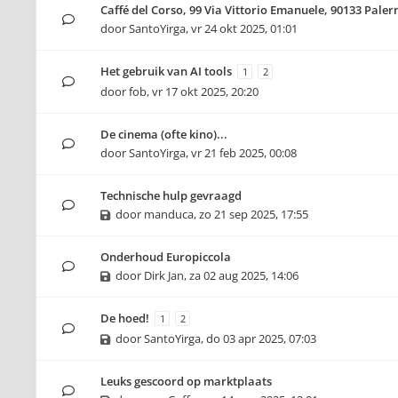
Caffé del Corso, 99 Via Vittorio Emanuele, 90133 Pale
door
SantoYirga
,
vr 24 okt 2025, 01:01
Het gebruik van AI tools
1
2
door
fob
,
vr 17 okt 2025, 20:20
De cinema (ofte kino)...
door
SantoYirga
,
vr 21 feb 2025, 00:08
Technische hulp gevraagd
door
manduca
,
zo 21 sep 2025, 17:55
Onderhoud Europiccola
door
Dirk Jan
,
za 02 aug 2025, 14:06
De hoed!
1
2
door
SantoYirga
,
do 03 apr 2025, 07:03
Leuks gescoord op marktplaats