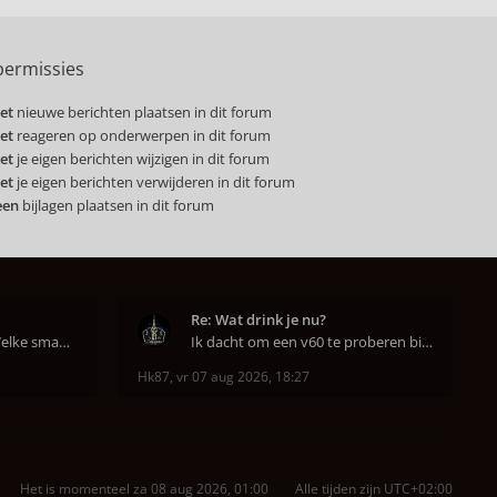
ermissies
et
nieuwe berichten plaatsen in dit forum
et
reageren op onderwerpen in dit forum
et
je eigen berichten wijzigen in dit forum
et
je eigen berichten verwijderen in dit forum
een
bijlagen plaatsen in dit forum
Re: Wat drink je nu?
Hahahaha ja dat klopt. Welke smaak had je?? Ben
Ik dacht om een v60 te proberen bij DAK in Amsterd
Hk87
,
vr 07 aug 2026, 18:27
Het is momenteel za 08 aug 2026, 01:00
Alle tijden zijn
UTC+02:00