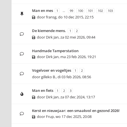
Man en mes
1
…
99
100
101
102
103
door
fransg
,
do 10 dec 2015, 22:15
De kiemende mens.
1
2
door
Dirk Jan
,
za 02 mei 2026, 09:44
Handmade Tamperstation
door
Dirk Jan
,
ma 23 feb 2026, 19:21
Vogelvoer en vogeltjes
1
2
door
gilleko B.
,
di 03 feb 2026, 08:56
Man en fiets
1
2
3
door
Dirk Jan
,
za 07 dec 2024, 13:17
Kerst en nieuwjaar: een smaakvol en gezond 2026!
door
Frup
,
wo 17 dec 2025, 20:08