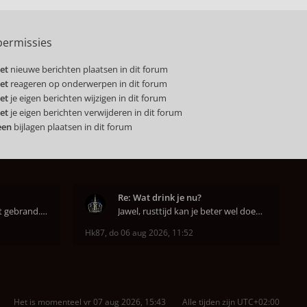
ermissies
et
nieuwe berichten plaatsen in dit forum
et
reageren op onderwerpen in dit forum
et
je eigen berichten wijzigen in dit forum
et
je eigen berichten verwijderen in dit forum
een
bijlagen plaatsen in dit forum
Re: Wat drink je nu?
Super dat je zo goed hebt gebrand. Gefeliciteerd!
Jawel, rusttijd kan je beter wel doen anders smaa
Hk87
,
do 06 aug 2026, 11:52
Het is momenteel vr 07 aug 2026, 15:43
Alle tijden zijn
UTC+02:00