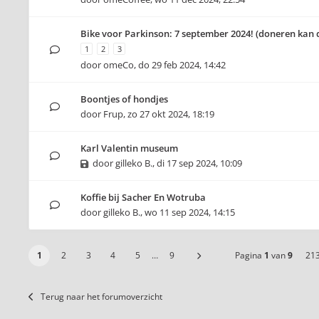
Bike voor Parkinson: 7 september 2024! (doneren kan 
1
2
3
door
omeCo
,
do 29 feb 2024, 14:42
Boontjes of hondjes
door
Frup
,
zo 27 okt 2024, 18:19
Karl Valentin museum
door
gilleko B.
,
di 17 sep 2024, 10:09
Koffie bij Sacher En Wotruba
door
gilleko B.
,
wo 11 sep 2024, 14:15
1
2
3
4
5
…
9
Pagina
1
van
9
21
Terug naar het forumoverzicht