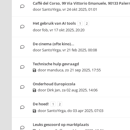
Caffé del Corso, 99 Via Vittorio Emanuele, 90133 Pale
door
SantoYirga
,
vr 24 okt 2025, 01:01
Het gebruik van AI tools
1
2
door
fob
,
vr 17 okt 2025, 20:20
De cinema (ofte kino)...
door
SantoYirga
,
vr 21 feb 2025, 00:08
Technische hulp gevraagd
door
manduca
,
zo 21 sep 2025, 17:55
Onderhoud Europiccola
door
Dirk Jan
,
za 02 aug 2025, 14:06
De hoed!
1
2
door
SantoYirga
,
do 03 apr 2025, 07:03
Leuks gescoord op marktplaats