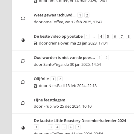
door
omeCoffee
,
vr 14 mar 2025, 12:01
Wees gewaarschuwd…
1
2
door
omeCoffee
,
wo 12 feb 2025, 17:47
De beste video op youtube
1
…
4
5
6
7
8
door
cremalover
,
ma 23 jan 2023, 17:04
Oud worden is niet van de poes...
1
2
door
SantoYirga
,
do 30 jan 2025, 14:54
Olijfolie
1
2
door
NielsB
,
di 13 feb 2024, 22:13
Fijne feestdagen!
door
Frup
,
wo 25 dec 2024, 10:10
De laatste Little Roastery Decemberkalender 2024
1
…
3
4
5
6
7
door
omeCoffee
,
wo 11 dec 2024, 22:54