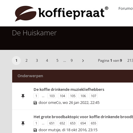
Forumov
De Huiskamer
1
2
3
4
5
…
9
Pagina
1
van
9
21
Onderwerpen
De koffie drinkende muziekliefhebbers
1
…
103
104
105
106
107
door
omeCo
,
wo 26 jan 2022, 22:45
Het grote broodbaktopic voor koffie drinkende brood
1
…
651
652
653
654
655
door
mutsje
,
di 18 okt 2016, 23:15