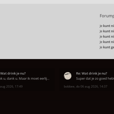
Forump
Je
kunt ni
Je
kunt ni
Je
kunt ni
Je
kunt ni
Je
kunt g
 Wat drink je nu?
Re: Wat drink je nu?
Dank u, dank u. Maar ik moet eerlijk bekennen da
 aug 2026, 17:49
bobbee
,
do 06 aug 2026, 14:37