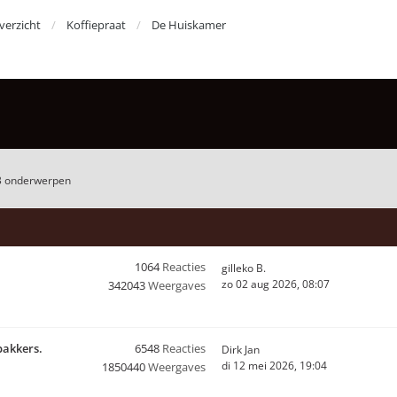
erzicht
Koffiepraat
De Huiskamer
3 onderwerpen
1064
Reacties
gilleko B.
zo 02 aug 2026, 08:07
342043
Weergaves
bakkers.
6548
Reacties
Dirk Jan
di 12 mei 2026, 19:04
1850440
Weergaves