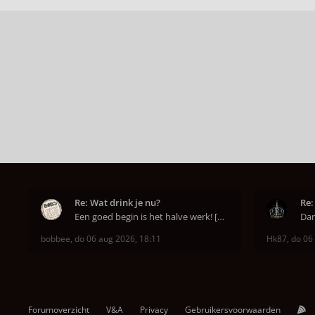
Re: Wat drink je nu?
Re:
Een goed begin is het halve werk! [emoji6]
bobbee
,
do 06 aug 2026, 18:11
Hk87
,
do 06
Forumoverzicht
V&A
Privacy
Gebruikersvoorwaarden