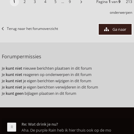
1
2
3
4
5
…
9
Pagina
1
van
9
213
onderwerpen
Terug naar het forumoverzicht
Ga naar
Forumpermissies
Je
kunt niet
nieuwe berichten plaatsen in dit forum
Je
kunt niet
reageren op onderwerpen in dit forum
Je
kunt niet
je eigen berichten wijzigen in dit forum
Je
kunt niet
je eigen berichten verwijderen in dit forum
Je
kunt geen
bijlagen plaatsen in dit forum
Re: Wat drink je nu?
Aha. De purple Rain heb ik hier thuis ook op de mo