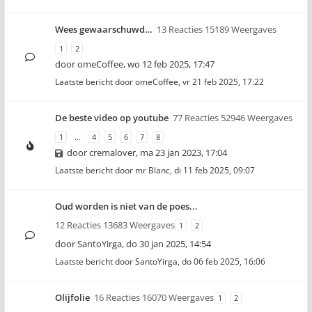
Wees gewaarschuwd…
13 Reacties 15189 Weergaves
1
2
door
omeCoffee
,
wo 12 feb 2025, 17:47
Laatste bericht door
omeCoffee
,
vr 21 feb 2025, 17:22
De beste video op youtube
77 Reacties 52946 Weergaves
1
…
4
5
6
7
8
door
cremalover
,
ma 23 jan 2023, 17:04
Laatste bericht door
mr Blanc
,
di 11 feb 2025, 09:07
Oud worden is niet van de poes...
12 Reacties 13683 Weergaves
1
2
door
SantoYirga
,
do 30 jan 2025, 14:54
Laatste bericht door
SantoYirga
,
do 06 feb 2025, 16:06
Olijfolie
16 Reacties 16070 Weergaves
1
2