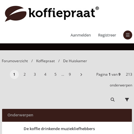
De Huiskamer
Aanmelden
Registreer
Forumoverzicht
Koffiepraat
De Huiskamer
1
2
3
4
5
…
9
Pagina
1
van
9
213
onderwerpen
Onderwerpen
De koffie drinkende muziekliefhebbers