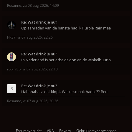
Rosanne
,
za 08 aug 2026, 14:09
Re: Wat drink je nu?
Op aanraden van de barista had ik Purple Rain maa
Hk87
,
vr 07 aug 2026, 22:26
Re: Wat drink je nu?
In Nederland is het arbeidsloon en de winkelhuur o
robinfcb
,
vr 07 aug 2026, 22:13
Re: Wat drink je nu?
Hahahaha ja dat klopt. Welke smaak had je?? Ben
Rosanne
,
vr 07 aug 2026, 20:26
Forumoverzicht
V&A
Privacy
Gebruikersvoorwaarden