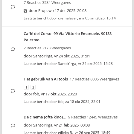
7 Reacties 3534 Weergaves
door
Frup
,
wo 17 dec 2025, 20:08
Laatste bericht door
cremalaver
,
ma 05 jan 2026, 15:14
Caffé del Corso, 99 Via Vittorio Emanuele, 90133
Palermo
2 Reacties 2173 Weergaves
door
SantoYirga
,
vr 24 okt 2025, 01:01
Laatste bericht door
SantoYirga
,
vr 24 okt 2025, 15:23
Het gebruik van AI tools
17 Reacties 8005 Weergaves
1
2
door
fob
,
vr 17 okt 2025, 20:20
Laatste bericht door
fob
,
za 18 okt 2025, 22:01
De cinema (ofte kino)...
9 Reacties 12445 Weergaves
door
SantoYirga
,
vr 21 feb 2025, 00:08
Laatste bericht door
gilleko B.
,
vr 26 sep 2025, 18:49