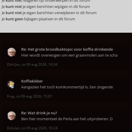
Je
kunt niet
reageren op onderwerpen in dit forum
Je
kunt niet
je eigen berichten wijzigen in dit forum
Je
kunt niet
je eigen berichten verwijderen in dit forum
Je
kunt geen
bijlagen plaatsen in dit forum
Re: Het grote broodbaktopic voor koffie drinkende
Hier wordt overwogen om een graanmolen aan te scha
Dirk Jan
,
zo 09 aug 2026, 16:34
Koffiekikker
Aangezien het toch komkommertijd is. Een zingende
Frup
,
zo 09 aug 2026, 15:07
Re: Wat drink je nu?
Ben hier momenteel de Perla aan het uitproberen. D
Dirk Jan
,
zo 09 aug 2026, 10:24