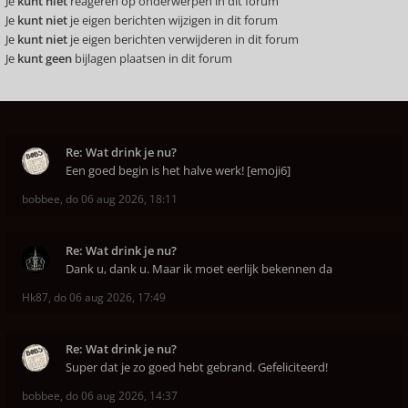
Je
kunt niet
reageren op onderwerpen in dit forum
Je
kunt niet
je eigen berichten wijzigen in dit forum
Je
kunt niet
je eigen berichten verwijderen in dit forum
Je
kunt geen
bijlagen plaatsen in dit forum
Re: Wat drink je nu?
Een goed begin is het halve werk! [emoji6]
bobbee
,
do 06 aug 2026, 18:11
Re: Wat drink je nu?
Dank u, dank u. Maar ik moet eerlijk bekennen da
Hk87
,
do 06 aug 2026, 17:49
Re: Wat drink je nu?
Super dat je zo goed hebt gebrand. Gefeliciteerd!
bobbee
,
do 06 aug 2026, 14:37