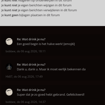
Je
kunt niet
reageren op onderwerpen in dit forum
Je
kunt niet
je eigen berichten wijzigen in dit forum
Je
kunt niet
je eigen berichten verwijderen in dit forum
Je
kunt geen
bijlagen plaatsen in dit forum
Re: Wat drink je nu?
Een goed begin is het halve werk! [emoji6]
bobbee
,
do 06 aug 2026, 18:11
Re: Wat drink je nu?
Dank u, dank u. Maar ik moet eerlijk bekennen da
Hk87
,
do 06 aug 2026, 17:49
Re: Wat drink je nu?
Super dat je zo goed hebt gebrand. Gefeliciteerd!
bobbee
,
do 06 aug 2026, 14:37