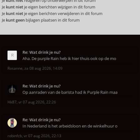
Je
kunt niet
reageren op onderwerpen in dit forum
Je
kunt niet
je eigen berichten wijzigen in dit forum
Je
kunt niet
je eigen berichten verwijderen in dit forum
Je
kunt geen
bijlagen plaatsen in dit forum
Re: Wat drink je nu?
Aha. De purple Rain heb ik hier thuis ook op de mo
Rosanne
,
za 08 aug 2026, 14:09
Re: Wat drink je nu?
Op aanraden van de barista had ik Purple Rain maa
Hk87
,
vr 07 aug 2026, 22:26
Re: Wat drink je nu?
In Nederland is het arbeidsloon en de winkelhuur o
robinfcb
,
vr 07 aug 2026, 22:13