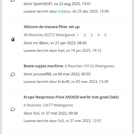
door
Sjoerd@81
,
za 23 aug 2025, 15:01
Laatste bericht door
bobbee
,
do 25 dec 2025, 15:06
Xbloom de nieuwe filter set up
46 Reacties 60272 Weergaves
1
2
3
4
5
door
mr Blanc
,
vr 21 apr 2023, 08:45
Laatste bericht door
fuel
,
zo 19 jan 2025, 19:12
Beste cupjes machine
6 Reacties 10132 Weergaves
door
youssef88
,
za 04 mar 2023, 00:55
Laatste bericht door
ErikvW
,
zo 05 mar 2023, 13:39
Krups Nespresso Pixie XN3020 werkt niet goed (lekt)
6 Reacties 12677 Weergaves
door
SvS
,
vr 27 mei 2022, 09:36
Laatste bericht door
SvS
,
vr 27 mei 2022, 12:01