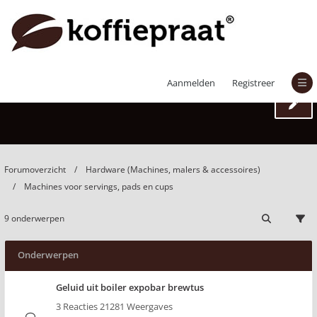
Machines voor servings, pads en cups
Aanmelden
Registreer
Forumoverzicht
Hardware (Machines, malers & accessoires)
Machines voor servings, pads en cups
9 onderwerpen
Onderwerpen
Geluid uit boiler expobar brewtus
3 Reacties 21281 Weergaves