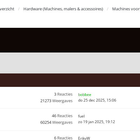
erzicht
Hardware (Machines, malers & accessoires)
Machines voor 
3
Reacties
bobbee
do 25 dec 2025, 15:06
21273
Weergaves
46
Reacties
fuel
zo 19 jan 2025, 19:12
60254
Weergaves
6
Reacties
ErikvW