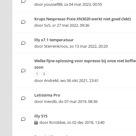
door
youssef88
,
za 04 mar 2023, 00:55
Krups Nespresso Pixie XN3020 werkt niet goed (lekt)
door
SvS
,
vr 27 mei 2022, 09:36
Illy x7.1 temperatuur
door
Sterrenkroos
,
zo 13 mar 2022, 20:20
Welke fijne oplossing voor espresso bij onze niet koff
zoon
1
2
door
AndreM
,
wo 06 okt 2021, 23:41
Latissima Pro
door
Inevdb
,
do 07 mar 2019, 08:36
Illy 515
door
Rcrobbie
,
zo 02 dec 2018, 13:40