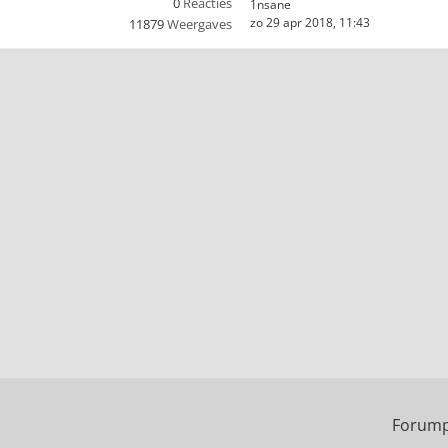
0
Reacties
1nsane
zo 29 apr 2018, 11:43
11879
Weergaves
Forump