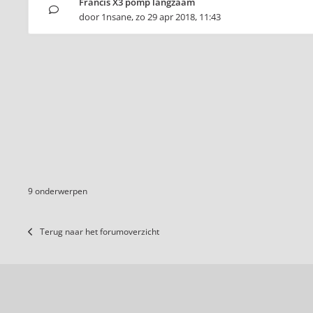
Francis X3 pomp langzaam
door
1nsane
,
zo 29 apr 2018, 11:43
9 onderwerpen
Terug naar het forumoverzicht