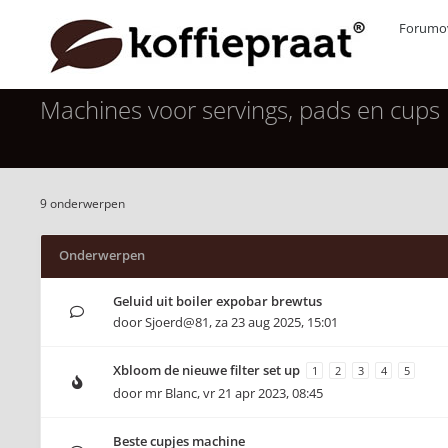
Forumov
Machines voor servings, pads en cups
9 onderwerpen
Onderwerpen
Geluid uit boiler expobar brewtus
door
Sjoerd@81
,
za 23 aug 2025, 15:01
Xbloom de nieuwe filter set up
1
2
3
4
5
door
mr Blanc
,
vr 21 apr 2023, 08:45
Beste cupjes machine