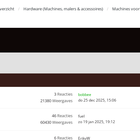
erzicht
Hardware (Machines, malers & accessoires)
Machines voor 
3
Reacties
bobbee
do 25 dec 2025, 15:06
21380
Weergaves
46
Reacties
fuel
zo 19 jan 2025, 19:12
60430
Weergaves
6
Reacties
ErikvW