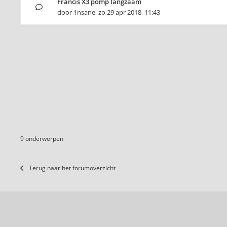
Francis X3 pomp langzaam
door
1nsane
,
zo 29 apr 2018, 11:43
9 onderwerpen
Terug naar het forumoverzicht