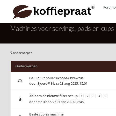
Forumov
Machines voor servings, pads en cups
9 onderwerpen
Onderwerpen
Geluid uit boiler expobar brewtus
door
Sjoerd@81
,
za 23 aug 2025, 15:01
Xbloom de nieuwe filter set up
1
2
3
4
5
door
mr Blanc
,
vr 21 apr 2023, 08:45
Beste cupjes machine