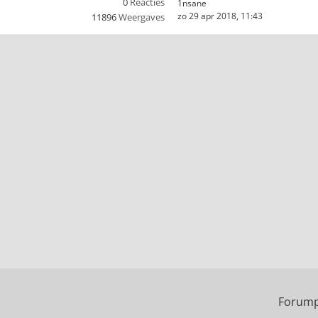
0
Reacties
1nsane
zo 29 apr 2018, 11:43
11896
Weergaves
Forump