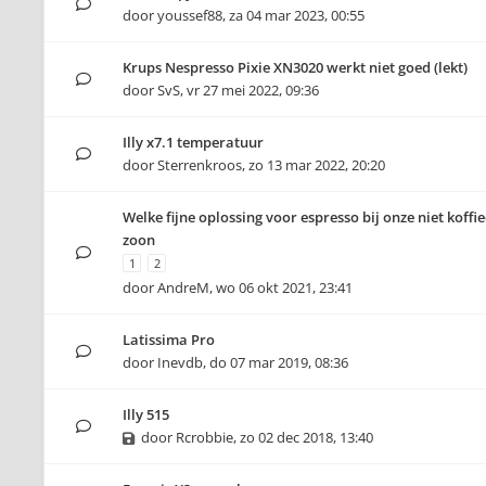
door
youssef88
,
za 04 mar 2023, 00:55
Krups Nespresso Pixie XN3020 werkt niet goed (lekt)
door
SvS
,
vr 27 mei 2022, 09:36
Illy x7.1 temperatuur
door
Sterrenkroos
,
zo 13 mar 2022, 20:20
Welke fijne oplossing voor espresso bij onze niet koff
zoon
1
2
door
AndreM
,
wo 06 okt 2021, 23:41
Latissima Pro
door
Inevdb
,
do 07 mar 2019, 08:36
Illy 515
door
Rcrobbie
,
zo 02 dec 2018, 13:40