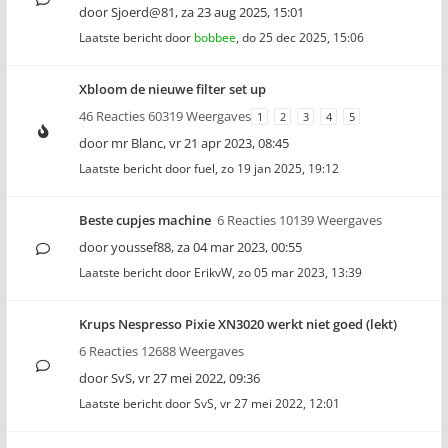
door
Sjoerd@81
,
za 23 aug 2025, 15:01
Laatste bericht door
bobbee
,
do 25 dec 2025, 15:06
Xbloom de nieuwe filter set up
46 Reacties 60319 Weergaves
1
2
3
4
5
door
mr Blanc
,
vr 21 apr 2023, 08:45
Laatste bericht door
fuel
,
zo 19 jan 2025, 19:12
Beste cupjes machine
6 Reacties 10139 Weergaves
door
youssef88
,
za 04 mar 2023, 00:55
Laatste bericht door
ErikvW
,
zo 05 mar 2023, 13:39
Krups Nespresso Pixie XN3020 werkt niet goed (lekt)
6 Reacties 12688 Weergaves
door
SvS
,
vr 27 mei 2022, 09:36
Laatste bericht door
SvS
,
vr 27 mei 2022, 12:01