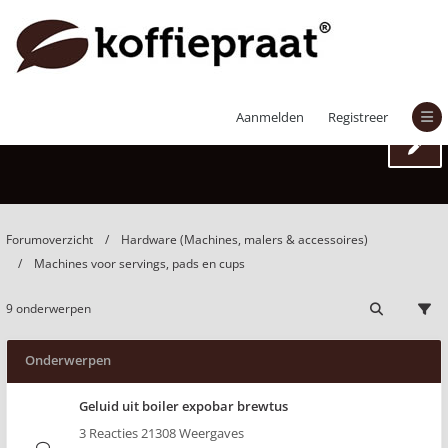
Machines voor servings, pads en cups
Aanmelden
Registreer
Forumoverzicht
Hardware (Machines, malers & accessoires)
Machines voor servings, pads en cups
9 onderwerpen
Onderwerpen
Geluid uit boiler expobar brewtus
3 Reacties 21308 Weergaves