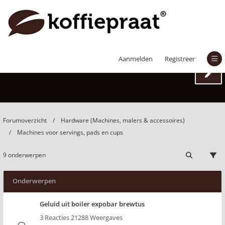
Machines voor servings, pads en cups
Aanmelden
Registreer
Forumoverzicht
Hardware (Machines, malers & accessoires)
Machines voor servings, pads en cups
9 onderwerpen
Onderwerpen
Geluid uit boiler expobar brewtus
3 Reacties 21288 Weergaves