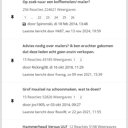
Op zoek naar een koffiemolen/-maler?
256 Reacties 224621 Weergaves
1
…
22
23
24
25
26
door
Spironski
,
di 18 feb 2014, 13:48
Laatste bericht door
Hk87
,
wo 13 nov 2024, 19:59
Advies nodig over malers? Ik ben erachter gekomen
dat deze leden echt geen onzin verkopen.
15 Reacties 43185 Weergaves
1
2
door
Ricking08
,
di 16 okt 2018, 11:29
Laatste bericht door
fransg
,
zo 09 mei 2021, 15:39
Grof maalsel na schoonmaken, wat te doen?
15 Reacties 52826 Weergaves
1
2
door
jos1905
,
vr 03 okt 2014, 09:27
Laatste bericht door
RoosW
,
vr 22 jan 2021, 11:55
Hammerhead Versus ULF
12 Reacties 5198 Weergaves