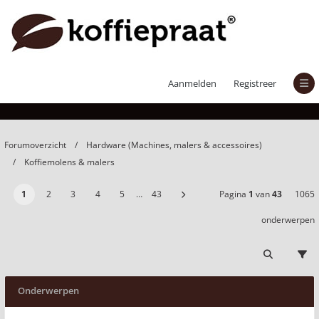
Koffiemolens & malers
Aanmelden
Registreer
Forumoverzicht
Hardware (Machines, malers & accessoires)
Koffiemolens & malers
1
2
3
4
5
…
43
Pagina
1
van
43
1065
onderwerpen
Onderwerpen