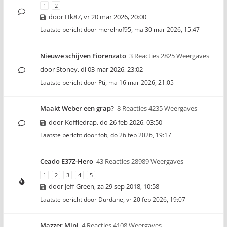
1
2
door
Hk87
,
vr 20 mar 2026, 20:00
Laatste bericht door
merelhof95
,
ma 30 mar 2026, 15:47
Nieuwe schijven Fiorenzato
3 Reacties 2825 Weergaves
door
Stoney
,
di 03 mar 2026, 23:02
Laatste bericht door
Pti
,
ma 16 mar 2026, 21:05
Maakt Weber een grap?
8 Reacties 4235 Weergaves
door
Koffiedrap
,
do 26 feb 2026, 03:50
Laatste bericht door
fob
,
do 26 feb 2026, 19:17
Ceado E37Z-Hero
43 Reacties 28989 Weergaves
1
2
3
4
5
door
Jeff Green
,
za 29 sep 2018, 10:58
Laatste bericht door
Durdane
,
vr 20 feb 2026, 19:07
Mazzer Mini
4 Reacties 4108 Weergaves