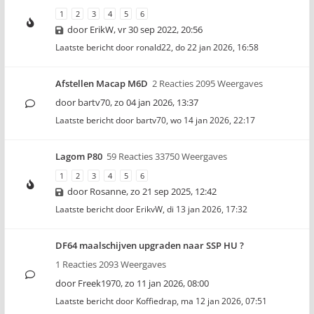
1
2
3
4
5
6
door
ErikW
,
vr 30 sep 2022, 20:56
Laatste bericht door
ronald22
,
do 22 jan 2026, 16:58
Afstellen Macap M6D
2 Reacties 2095 Weergaves
door
bartv70
,
zo 04 jan 2026, 13:37
Laatste bericht door
bartv70
,
wo 14 jan 2026, 22:17
Lagom P80
59 Reacties 33750 Weergaves
1
2
3
4
5
6
door
Rosanne
,
zo 21 sep 2025, 12:42
Laatste bericht door
ErikvW
,
di 13 jan 2026, 17:32
DF64 maalschijven upgraden naar SSP HU ?
1 Reacties 2093 Weergaves
door
Freek1970
,
zo 11 jan 2026, 08:00
Laatste bericht door
Koffiedrap
,
ma 12 jan 2026, 07:51