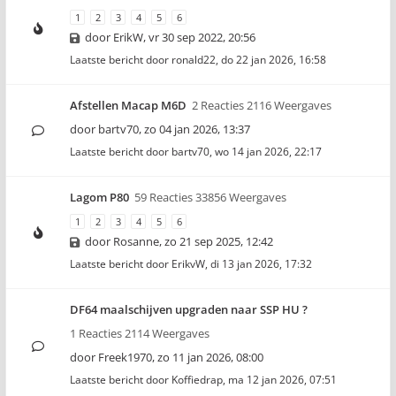
1
2
3
4
5
6
door
ErikW
,
vr 30 sep 2022, 20:56
Laatste bericht door
ronald22
,
do 22 jan 2026, 16:58
Afstellen Macap M6D
2 Reacties 2116 Weergaves
door
bartv70
,
zo 04 jan 2026, 13:37
Laatste bericht door
bartv70
,
wo 14 jan 2026, 22:17
Lagom P80
59 Reacties 33856 Weergaves
1
2
3
4
5
6
door
Rosanne
,
zo 21 sep 2025, 12:42
Laatste bericht door
ErikvW
,
di 13 jan 2026, 17:32
DF64 maalschijven upgraden naar SSP HU ?
1 Reacties 2114 Weergaves
door
Freek1970
,
zo 11 jan 2026, 08:00
Laatste bericht door
Koffiedrap
,
ma 12 jan 2026, 07:51