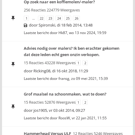
Op zoek naar een koffiemolen/-maler?
256 Reacties 224779 Weergaves
1
…
22
23
24
25
26
door
Spironski
,
di 18 feb 2014, 13:48
Laatste bericht door
Hk87
,
wo 13 nov 2024, 19:59
Advies nodig over malers? Ik ben erachter gekomen
dat deze leden echt geen onzin verkopen.
15 Reacties 43228 Weergaves
1
2
door
Ricking08
,
di 16 okt 2018, 11:29
Laatste bericht door
fransg
,
zo 09 mei 2021, 15:39
Grof maalsel na schoonmaken, wat te doen?
15 Reacties 52876 Weergaves
1
2
door
jos1905
,
vr 03 okt 2014, 09:27
Laatste bericht door
RoosW
,
vr 22 jan 2021, 11:55
Hammerhead Versus ULF
12 Reacties 5246 Weergaves