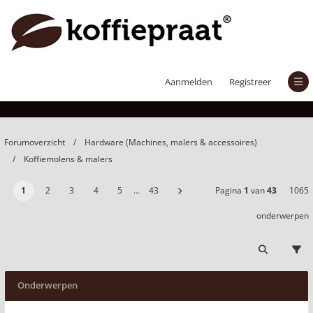
Koffiemolens & malers
Aanmelden
Registreer
Forumoverzicht
Hardware (Machines, malers & accessoires)
Koffiemolens & malers
1
2
3
4
5
…
43
Pagina
1
van
43
1065
onderwerpen
Onderwerpen