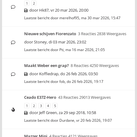
1
2
door
Hk87
,
vr 20 mar 2026, 20:00
Laatste bericht door
merelhof95
,
ma 30 mar 2026, 15:47
Nieuwe schijven Fiorenzato
3 Reacties 2838 Weergaves
door
Stoney
,
di 03 mar 2026, 23:02
Laatste bericht door
Pti
,
ma 16 mar 2026, 21:05
Maakt Weber een grap?
8 Reacties 4250 Weergaves
door
Koffiedrap
,
do 26 feb 2026, 03:50
Laatste bericht door
fob
,
do 26 feb 2026, 19:17
Ceado E37Z-Hero
43 Reacties 29013 Weergaves
1
2
3
4
5
door
Jeff Green
,
za 29 sep 2018, 10:58
Laatste bericht door
Durdane
,
vr 20 feb 2026, 19:07
Mazzer Mini
4 Reacties 4121 Weergaves