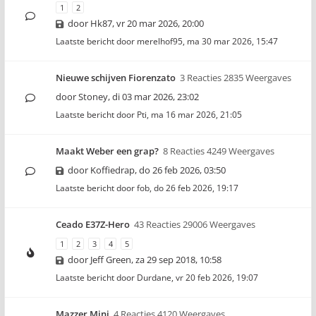
1
2
door
Hk87
,
vr 20 mar 2026, 20:00
Laatste bericht door
merelhof95
,
ma 30 mar 2026, 15:47
Nieuwe schijven Fiorenzato
3 Reacties 2835 Weergaves
door
Stoney
,
di 03 mar 2026, 23:02
Laatste bericht door
Pti
,
ma 16 mar 2026, 21:05
Maakt Weber een grap?
8 Reacties 4249 Weergaves
door
Koffiedrap
,
do 26 feb 2026, 03:50
Laatste bericht door
fob
,
do 26 feb 2026, 19:17
Ceado E37Z-Hero
43 Reacties 29006 Weergaves
1
2
3
4
5
door
Jeff Green
,
za 29 sep 2018, 10:58
Laatste bericht door
Durdane
,
vr 20 feb 2026, 19:07
Mazzer Mini
4 Reacties 4120 Weergaves