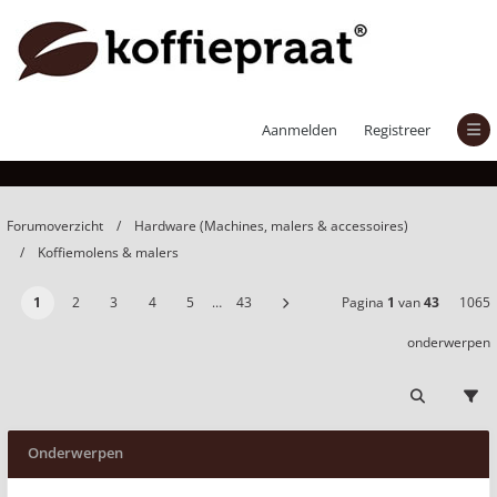
Koffiemolens & malers
Aanmelden
Registreer
Forumoverzicht
Hardware (Machines, malers & accessoires)
Koffiemolens & malers
1
2
3
4
5
…
43
Pagina
1
van
43
1065
onderwerpen
Onderwerpen