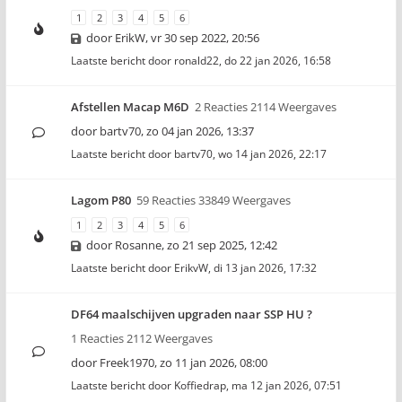
1
2
3
4
5
6
door
ErikW
,
vr 30 sep 2022, 20:56
Laatste bericht door
ronald22
,
do 22 jan 2026, 16:58
Afstellen Macap M6D
2 Reacties 2114 Weergaves
door
bartv70
,
zo 04 jan 2026, 13:37
Laatste bericht door
bartv70
,
wo 14 jan 2026, 22:17
Lagom P80
59 Reacties 33849 Weergaves
1
2
3
4
5
6
door
Rosanne
,
zo 21 sep 2025, 12:42
Laatste bericht door
ErikvW
,
di 13 jan 2026, 17:32
DF64 maalschijven upgraden naar SSP HU ?
1 Reacties 2112 Weergaves
door
Freek1970
,
zo 11 jan 2026, 08:00
Laatste bericht door
Koffiedrap
,
ma 12 jan 2026, 07:51