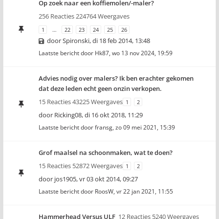
Op zoek naar een koffiemolen/-maler?
256 Reacties 224764 Weergaves
1
…
22
23
24
25
26
door
Spironski
,
di 18 feb 2014, 13:48
Laatste bericht door
Hk87
,
wo 13 nov 2024, 19:59
Advies nodig over malers? Ik ben erachter gekomen
dat deze leden echt geen onzin verkopen.
15 Reacties 43225 Weergaves
1
2
door
Ricking08
,
di 16 okt 2018, 11:29
Laatste bericht door
fransg
,
zo 09 mei 2021, 15:39
Grof maalsel na schoonmaken, wat te doen?
15 Reacties 52872 Weergaves
1
2
door
jos1905
,
vr 03 okt 2014, 09:27
Laatste bericht door
RoosW
,
vr 22 jan 2021, 11:55
Hammerhead Versus ULF
12 Reacties 5240 Weergaves