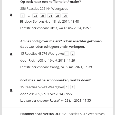
Op zoek naar een koffiemolen/-maler?
256 Reacties 225144 Weergaves
1
…
22
23
24
25
26
door
Spironski
,
di 18 feb 2014, 13:48
Laatste bericht door
Hk87
,
wo 13 nov 2024, 19:59
Advies nodig over malers? Ik ben erachter gekomen
dat deze leden echt geen onzin verkopen.
15 Reacties 43274 Weergaves
1
2
door
Ricking08
,
di 16 okt 2018, 11:29
Laatste bericht door
fransg
,
zo 09 mei 2021, 15:39
Grof maalsel na schoonmaken, wat te doen?
15 Reacties 52943 Weergaves
1
2
door
jos1905
,
vr 03 okt 2014, 09:27
Laatste bericht door
RoosW
,
vr 22 jan 2021, 11:55
Hammerhead Versus ULF
12 Reacties 5317 Weergaves