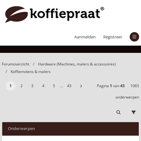
Koffiemolens & malers
Aanmelden
Registreer
Forumoverzicht
Hardware (Machines, malers & accessoires)
Koffiemolens & malers
1
2
3
4
5
…
43
Pagina
1
van
43
1065
onderwerpen
Onderwerpen