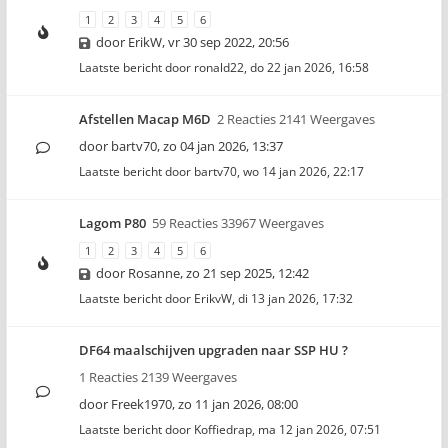
1
2
3
4
5
6
door
ErikW
,
vr 30 sep 2022, 20:56
Laatste bericht door
ronald22
,
do 22 jan 2026, 16:58
Afstellen Macap M6D
2 Reacties 2141 Weergaves
door
bartv70
,
zo 04 jan 2026, 13:37
Laatste bericht door
bartv70
,
wo 14 jan 2026, 22:17
Lagom P80
59 Reacties 33967 Weergaves
1
2
3
4
5
6
door
Rosanne
,
zo 21 sep 2025, 12:42
Laatste bericht door
ErikvW
,
di 13 jan 2026, 17:32
DF64 maalschijven upgraden naar SSP HU ?
1 Reacties 2139 Weergaves
door
Freek1970
,
zo 11 jan 2026, 08:00
Laatste bericht door
Koffiedrap
,
ma 12 jan 2026, 07:51