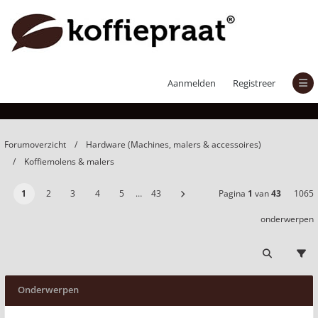
Koffiemolens & malers
Aanmelden
Registreer
Forumoverzicht
Hardware (Machines, malers & accessoires)
Koffiemolens & malers
1
2
3
4
5
…
43
Pagina
1
van
43
1065
onderwerpen
Onderwerpen