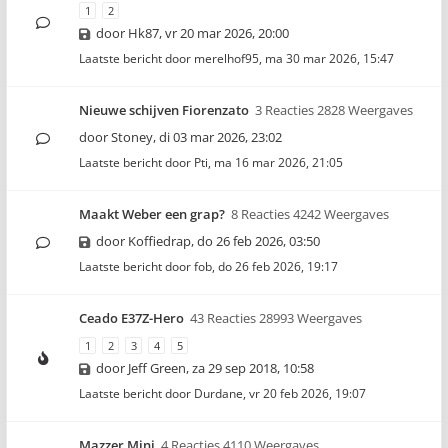
1
2
door
Hk87
,
vr 20 mar 2026, 20:00
Laatste bericht door
merelhof95
,
ma 30 mar 2026, 15:47
Nieuwe schijven Fiorenzato
3 Reacties 2828 Weergaves
door
Stoney
,
di 03 mar 2026, 23:02
Laatste bericht door
Pti
,
ma 16 mar 2026, 21:05
Maakt Weber een grap?
8 Reacties 4242 Weergaves
door
Koffiedrap
,
do 26 feb 2026, 03:50
Laatste bericht door
fob
,
do 26 feb 2026, 19:17
Ceado E37Z-Hero
43 Reacties 28993 Weergaves
1
2
3
4
5
door
Jeff Green
,
za 29 sep 2018, 10:58
Laatste bericht door
Durdane
,
vr 20 feb 2026, 19:07
Mazzer Mini
4 Reacties 4110 Weergaves