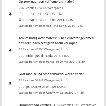
Op zoek naar een koffiemolen/-maler?
256 Reacties 224665 Weergaves
1
…
22
23
24
25
26
door
Spironski
,
di 18 feb 2014, 13:48
Laatste bericht door
Hk87
,
wo 13 nov 2024, 19:59
Advies nodig over malers? Ik ben erachter gekomen
dat deze leden echt geen onzin verkopen.
15 Reacties 43206 Weergaves
1
2
door
Ricking08
,
di 16 okt 2018, 11:29
Laatste bericht door
fransg
,
zo 09 mei 2021, 15:39
Grof maalsel na schoonmaken, wat te doen?
15 Reacties 52841 Weergaves
1
2
door
jos1905
,
vr 03 okt 2014, 09:27
Laatste bericht door
RoosW
,
vr 22 jan 2021, 11:55
Hammerhead Versus ULF
12 Reacties 5210 Weergaves