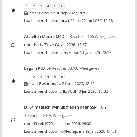
1
2
3
4
5
6
door
ErikW
,
vr 30 sep 2022, 20:56
Laatste bericht door
ronald22
,
do 22 jan 2026, 16:58
Afstellen Macap M6D
2 Reacties 2106 Weergaves
door
bartv70
,
zo 04 jan 2026, 13:37
Laatste bericht door
bartv70
,
wo 14 jan 2026, 22:17
Lagom P80
59 Reacties 33768 Weergaves
1
2
3
4
5
6
door
Rosanne
,
zo 21 sep 2025, 12:42
Laatste bericht door
ErikvW
,
di 13 jan 2026, 17:32
DF64 maalschijven upgraden naar SSP HU ?
1 Reacties 2103 Weergaves
door
Freek1970
,
zo 11 jan 2026, 08:00
Laatste bericht door
Koffiedrap
,
ma 12 jan 2026, 07:51