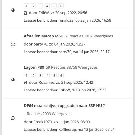
1
2
3
4
5
6
door
ErikW
,
vr 30 sep 2022, 20:56
Laatste bericht door
ronald22
,
do 22 jan 2026, 16:58
Afstellen Macap M6D
2 Reacties 2102 Weergaves
door
bartv70
,
zo 04 jan 2026, 13:37
Laatste bericht door
bartv70
,
wo 14 jan 2026, 22:17
Lagom P80
59 Reacties 33758 Weergaves
1
2
3
4
5
6
door
Rosanne
,
zo 21 sep 2025, 12:42
Laatste bericht door
ErikvW
,
di 13 jan 2026, 17:32
DF64 maalschijven upgraden naar SSP HU ?
1 Reacties 2099 Weergaves
door
Freek1970
,
zo 11 jan 2026, 08:00
Laatste bericht door
Koffiedrap
,
ma 12 jan 2026, 07:51