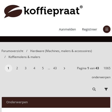
Koffiemolens & malers
Aanmelden
Registreer
Forumoverzicht
Hardware (Machines, malers & accessoires)
Koffiemolens & malers
1
2
3
4
5
…
43
Pagina
1
van
43
1065
onderwerpen
Onderwerpen