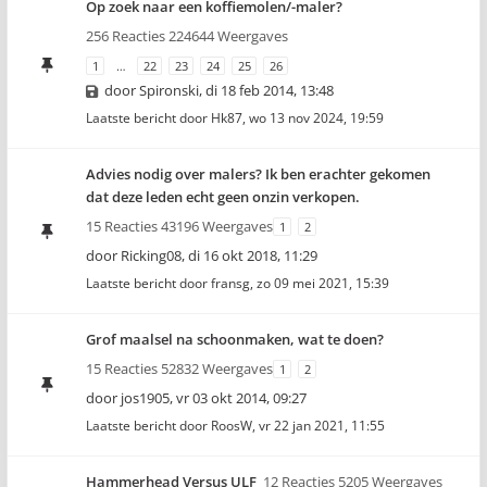
Op zoek naar een koffiemolen/-maler?
256 Reacties 224644 Weergaves
1
…
22
23
24
25
26
door
Spironski
,
di 18 feb 2014, 13:48
Laatste bericht door
Hk87
,
wo 13 nov 2024, 19:59
Advies nodig over malers? Ik ben erachter gekomen
dat deze leden echt geen onzin verkopen.
15 Reacties 43196 Weergaves
1
2
door
Ricking08
,
di 16 okt 2018, 11:29
Laatste bericht door
fransg
,
zo 09 mei 2021, 15:39
Grof maalsel na schoonmaken, wat te doen?
15 Reacties 52832 Weergaves
1
2
door
jos1905
,
vr 03 okt 2014, 09:27
Laatste bericht door
RoosW
,
vr 22 jan 2021, 11:55
Hammerhead Versus ULF
12 Reacties 5205 Weergaves