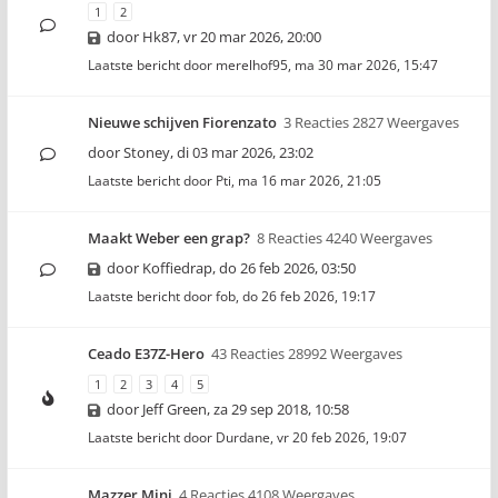
1
2
door
Hk87
,
vr 20 mar 2026, 20:00
Laatste bericht door
merelhof95
,
ma 30 mar 2026, 15:47
Nieuwe schijven Fiorenzato
3 Reacties 2827 Weergaves
door
Stoney
,
di 03 mar 2026, 23:02
Laatste bericht door
Pti
,
ma 16 mar 2026, 21:05
Maakt Weber een grap?
8 Reacties 4240 Weergaves
door
Koffiedrap
,
do 26 feb 2026, 03:50
Laatste bericht door
fob
,
do 26 feb 2026, 19:17
Ceado E37Z-Hero
43 Reacties 28992 Weergaves
1
2
3
4
5
door
Jeff Green
,
za 29 sep 2018, 10:58
Laatste bericht door
Durdane
,
vr 20 feb 2026, 19:07
Mazzer Mini
4 Reacties 4108 Weergaves