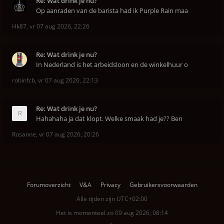
Re: Wat drink je nu?
Op aanraden van de barista had ik Purple Rain maa
Hk87
,
vr 07 aug 2026, 22:26
Re: Wat drink je nu?
In Nederland is het arbeidsloon en de winkelhuur o
robinfcb
,
vr 07 aug 2026, 22:13
Re: Wat drink je nu?
Hahahaha ja dat klopt. Welke smaak had je?? Ben
Rosanne
,
vr 07 aug 2026, 20:26
Forumoverzicht
V&A
Privacy
Gebruikersvoorwaarden
Alle tijden zijn
UTC+02:00
Het is momenteel zo 09 aug 2026, 08:14