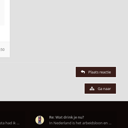
:50
Plaats reactie
Ga naar
Re: Wat drink je nu?
Op aanraden van de barista had ik Purple Rain maa
In Nederland is het arbeidsloon en de winkelhuur o