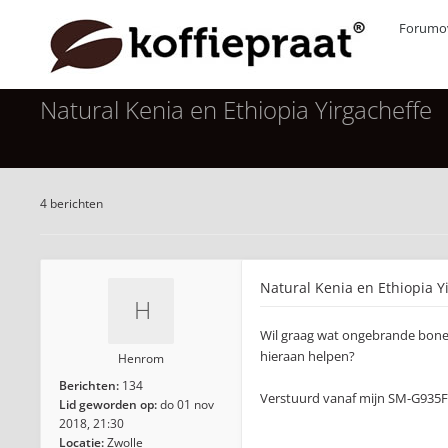
Forumov
Natural Kenia en Ethiopia Yirgacheffe
4 berichten
Natural Kenia en Ethiopia Y
Wil graag wat ongebrande bonen n
hieraan helpen?
Henrom
Berichten:
134
Verstuurd vanaf mijn SM-G935F
Lid geworden op:
do 01 nov
2018, 21:30
Locatie:
Zwolle