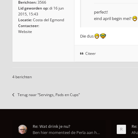
Berichten:
3566
Lid geworden op:
di 16 jun
perfect!
2015, 15:43
eind april begin mei?
Locatie:
Costa del Egmond
Contacteer:
Website
Die dus
Citeer
4 berichten
Terug naar “Servings, Pads en Cups”
Re: Wat drink je nu?
Re:
Ben hier momenteel de Perla aan het uitproberen. D