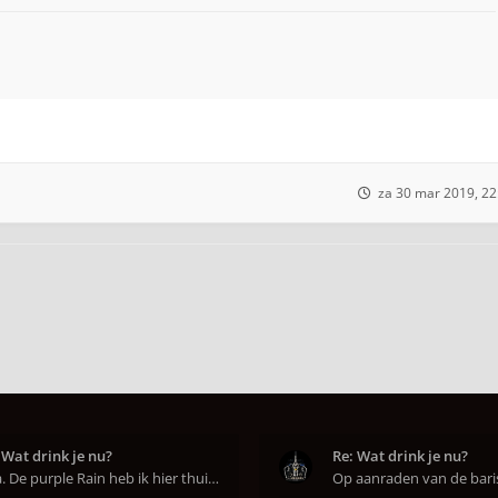
za 30 mar 2019, 22
 Wat drink je nu?
Re: Wat drink je nu?
Aha. De purple Rain heb ik hier thuis ook op de mo