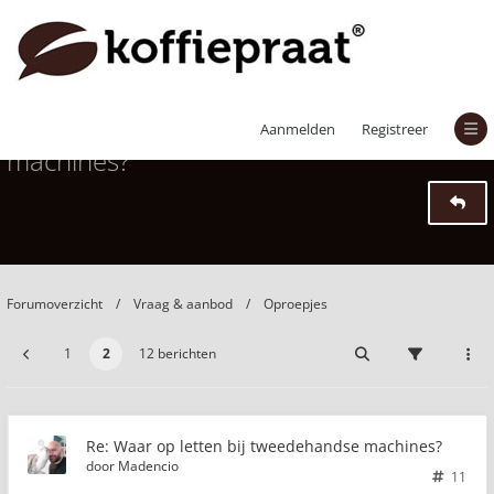
Waar op letten bij tweedehandse
Aanmelden
Registreer
machines?
Forumoverzicht
Vraag & aanbod
Oproepjes
1
2
12 berichten
Re: Waar op letten bij tweedehandse machines?
door
Madencio
11