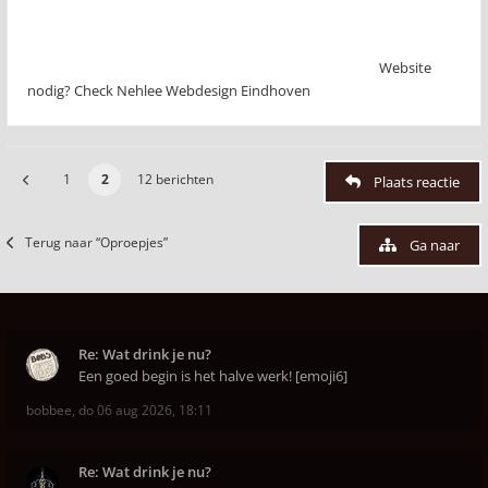
Website
nodig? Check Nehlee Webdesign Eindhoven
1
2
12 berichten
Plaats reactie
Terug naar “Oproepjes”
Ga naar
Re: Wat drink je nu?
Een goed begin is het halve werk! [emoji6]
bobbee
,
do 06 aug 2026, 18:11
Re: Wat drink je nu?