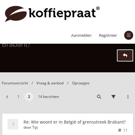
Wie woont er in België of grensstreek
Aanmelden
Registreer
Brabant?
Forumoverzicht
Vraag & aanbod
Oproepjes
1
2
14 berichten
Re: Wie woont er in België of grensstreek Brabant?
door
Tijs
11