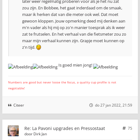
later weer regelmatig proberen voor als je het nu zat
zou zijn. En Bobbee, het gaat inderdaad om de smaak,
maar ik herken dat van die meter ook wel. Dat moet
gewoon kloppen. Jouw opmerking deed mij denken aan
m'n vader als hij mij op zo'n manier toesprak als ik weer
zat te frutselen. En het verhaal van die fietsmeter zou zo
maar mijn verhaal kunnen zijn. Grapje moet kunnen op
z'n tijd.
Is goed mien jong!
Numbers are good but never loose the focus, a quality cup profile is not
negotiable!
Citeer
do 27 jan 2022, 21:59
Re: La Pavoni upgrades en Pressostaat
75
door
Dirk Jan