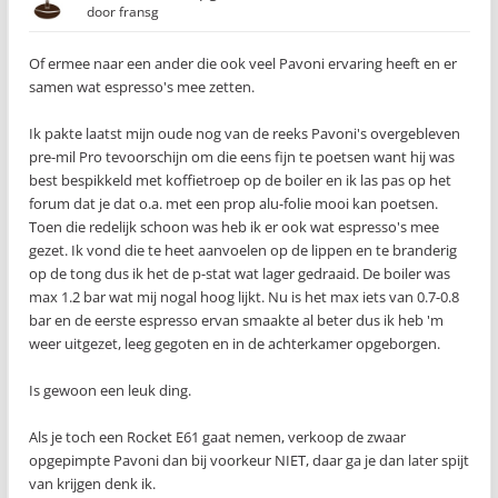
door
fransg
Of ermee naar een ander die ook veel Pavoni ervaring heeft en er
samen wat espresso's mee zetten.
Ik pakte laatst mijn oude nog van de reeks Pavoni's overgebleven
pre-mil Pro tevoorschijn om die eens fijn te poetsen want hij was
best bespikkeld met koffietroep op de boiler en ik las pas op het
forum dat je dat o.a. met een prop alu-folie mooi kan poetsen.
Toen die redelijk schoon was heb ik er ook wat espresso's mee
gezet. Ik vond die te heet aanvoelen op de lippen en te branderig
op de tong dus ik het de p-stat wat lager gedraaid. De boiler was
max 1.2 bar wat mij nogal hoog lijkt. Nu is het max iets van 0.7-0.8
bar en de eerste espresso ervan smaakte al beter dus ik heb 'm
weer uitgezet, leeg gegoten en in de achterkamer opgeborgen.
Is gewoon een leuk ding.
Als je toch een Rocket E61 gaat nemen, verkoop de zwaar
opgepimpte Pavoni dan bij voorkeur NIET, daar ga je dan later spijt
van krijgen denk ik.