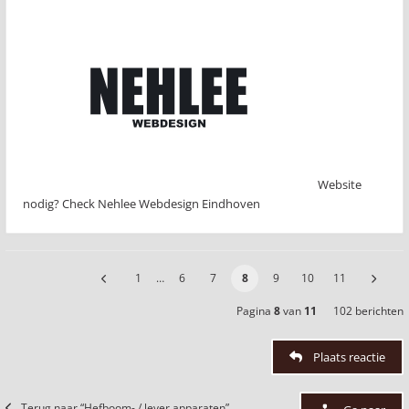
Website
nodig? Check Nehlee Webdesign Eindhoven
1
…
6
7
8
9
10
11
Pagina
8
van
11
102 berichten
Plaats reactie
Terug naar “Hefboom- / lever apparaten”