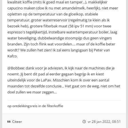
kwaliteit koffie (mits ik goed maal en tamper...), makkelijker
capucino maken (doe ik nu met amandelmelk, heerlijk), niet meer
opletten op de temperatuur van de gloeikop, stabiele
temperatuur, groter waterreservoir (regelmatig te klein als ik
bezoek heb), grotere filterbak maat (58 ipv 51 mm) voor twee
espresso's tegelijkertijd, instelbare watertemperatuur boiler, laag
water beveiliging, dubbelwandige stoompijp dus geen vingers
branden. Zijn toch flink wat voordelen.... maar of de koffie beter
wordt? We zullen het zien! Ik zal eens langsgaan bij Peter van
Kafco.
@Bobbee: dank voor je adviezen, ik kijk naar de machines die je
noemt. Jij bent dit pad al eerder gegaan begrijp ik en kiest
uiteindelijk voor de LaPav. Misschien kom ik over een aantal
maanden tot dezelfde conclusie... Het gaat om de weg, niet om het
doel zullen we maar zeggen...
op ontdekkingsreis in de filterkoffie
Citeer
vr 28 jan 2022, 08:51