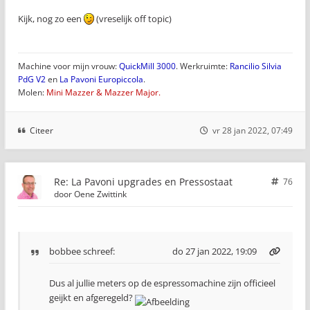
Kijk, nog zo een
(vreselijk off topic)
Machine voor mijn vrouw:
QuickMill 3000
. Werkruimte:
Rancilio Silvia
PdG V2
en
La Pavoni Europiccola
.
Molen:
Mini Mazzer & Mazzer Major.
Citeer
vr 28 jan 2022, 07:49
Re: La Pavoni upgrades en Pressostaat
76
door
Oene Zwittink
bobbee
schreef:
do 27 jan 2022, 19:09
Dus al jullie meters op de espressomachine zijn officieel
geijkt en afgeregeld?