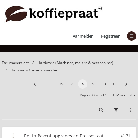
La Pavoni upgrades en Pressostaat
Aanmelden
Registreer
Forumoverzicht
Hardware (Machines, malers & accessoires)
Hefboom- / lever apparaten
1
…
6
7
8
9
10
11
Pagina
8
van
11
102 berichten
Re: La Pavoni upgrades en Pressostaat
71