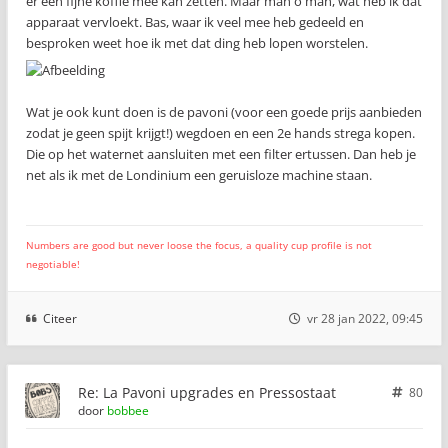
er een fijne koffie mee kan zetten. Maar man o man, wat heb ik dat
apparaat vervloekt. Bas, waar ik veel mee heb gedeeld en
besproken weet hoe ik met dat ding heb lopen worstelen.
Wat je ook kunt doen is de pavoni (voor een goede prijs aanbieden
zodat je geen spijt krijgt!) wegdoen en een 2e hands strega kopen.
Die op het waternet aansluiten met een filter ertussen. Dan heb je
net als ik met de Londinium een geruisloze machine staan.
Numbers are good but never loose the focus, a quality cup profile is not
negotiable!
Citeer
vr 28 jan 2022, 09:45
Re: La Pavoni upgrades en Pressostaat
80
door
bobbee