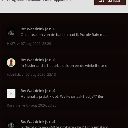
Ga naar
Re: Wat drink je nu?
Op aanraden van de barista had ik Purple Rain maa
Hk87
,
vr 07 aug 2026, 22:26
Re: Wat drink je nu?
In Nederland is het arbeidsloon en de winkelhuur o
robinfcb
,
vr 07 aug 2026, 22:13
Re: Wat drink je nu?
Hahahaha ja dat klopt. Welke smaak had je?? Ben
Rosanne
,
vr 07 aug 2026, 20:26
Re: Wat drink je nu?
Ik dacht om een v60 te proberen bij DAK in Amsterd