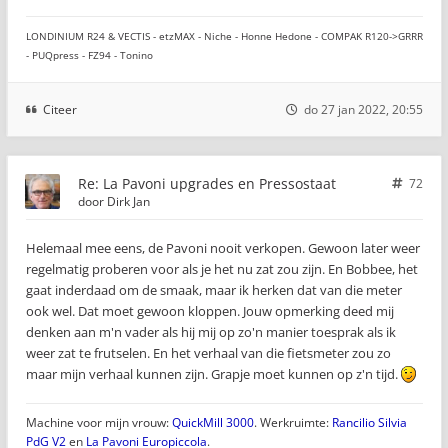
LONDINIUM R24 & VECTIS - etzMAX - Niche - Honne Hedone - COMPAK R120->GRRR
- PUQpress - FZ94 - Tonino
Citeer
do 27 jan 2022, 20:55
Re: La Pavoni upgrades en Pressostaat
72
door
Dirk Jan
Helemaal mee eens, de Pavoni nooit verkopen. Gewoon later weer
regelmatig proberen voor als je het nu zat zou zijn. En Bobbee, het
gaat inderdaad om de smaak, maar ik herken dat van die meter
ook wel. Dat moet gewoon kloppen. Jouw opmerking deed mij
denken aan m'n vader als hij mij op zo'n manier toesprak als ik
weer zat te frutselen. En het verhaal van die fietsmeter zou zo
maar mijn verhaal kunnen zijn. Grapje moet kunnen op z'n tijd.
Machine voor mijn vrouw:
QuickMill 3000
. Werkruimte:
Rancilio Silvia
PdG V2
en
La Pavoni Europiccola
.