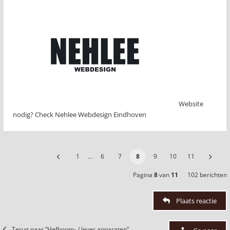
Website
nodig? Check Nehlee Webdesign Eindhoven
1
…
6
7
8
9
10
11
Pagina
8
van
11
102 berichten
Plaats reactie
Terug naar “Hefboom- / lever apparaten”