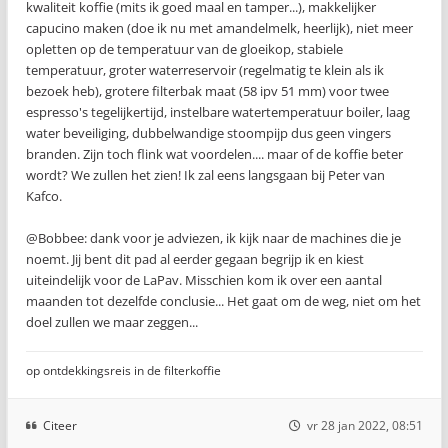
kwaliteit koffie (mits ik goed maal en tamper...), makkelijker
capucino maken (doe ik nu met amandelmelk, heerlijk), niet meer
opletten op de temperatuur van de gloeikop, stabiele
temperatuur, groter waterreservoir (regelmatig te klein als ik
bezoek heb), grotere filterbak maat (58 ipv 51 mm) voor twee
espresso's tegelijkertijd, instelbare watertemperatuur boiler, laag
water beveiliging, dubbelwandige stoompijp dus geen vingers
branden. Zijn toch flink wat voordelen.... maar of de koffie beter
wordt? We zullen het zien! Ik zal eens langsgaan bij Peter van
Kafco.
@Bobbee: dank voor je adviezen, ik kijk naar de machines die je
noemt. Jij bent dit pad al eerder gegaan begrijp ik en kiest
uiteindelijk voor de LaPav. Misschien kom ik over een aantal
maanden tot dezelfde conclusie... Het gaat om de weg, niet om het
doel zullen we maar zeggen...
op ontdekkingsreis in de filterkoffie
Citeer
vr 28 jan 2022, 08:51