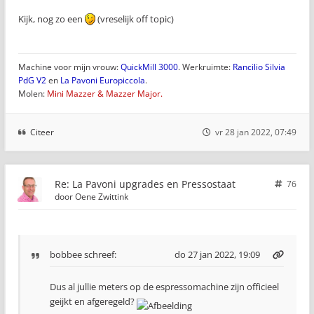
Kijk, nog zo een
(vreselijk off topic)
Machine voor mijn vrouw:
QuickMill 3000
. Werkruimte:
Rancilio Silvia
PdG V2
en
La Pavoni Europiccola
.
Molen:
Mini Mazzer & Mazzer Major.
Citeer
vr 28 jan 2022, 07:49
Re: La Pavoni upgrades en Pressostaat
76
door
Oene Zwittink
bobbee
schreef:
do 27 jan 2022, 19:09
Dus al jullie meters op de espressomachine zijn officieel
geijkt en afgeregeld?