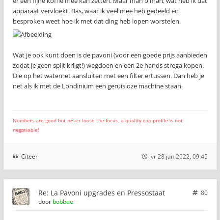
er een fijne koffie mee kan zetten. Maar man o man, wat heb ik dat
apparaat vervloekt. Bas, waar ik veel mee heb gedeeld en
besproken weet hoe ik met dat ding heb lopen worstelen.
Wat je ook kunt doen is de pavoni (voor een goede prijs aanbieden
zodat je geen spijt krijgt!) wegdoen en een 2e hands strega kopen.
Die op het waternet aansluiten met een filter ertussen. Dan heb je
net als ik met de Londinium een geruisloze machine staan.
Numbers are good but never loose the focus, a quality cup profile is not
negotiable!
Citeer
vr 28 jan 2022, 09:45
Re: La Pavoni upgrades en Pressostaat
80
door
bobbee