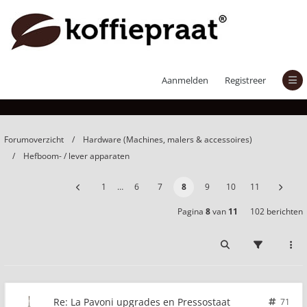
La Pavoni upgrades en Pressostaat
Aanmelden
Registreer
Forumoverzicht
Hardware (Machines, malers & accessoires)
Hefboom- / lever apparaten
1
…
6
7
8
9
10
11
Pagina
8
van
11
102 berichten
Re: La Pavoni upgrades en Pressostaat
71