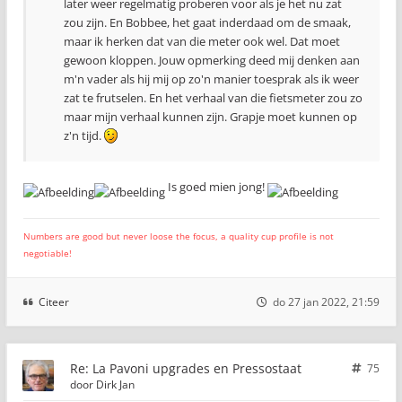
later weer regelmatig proberen voor als je het nu zat
zou zijn. En Bobbee, het gaat inderdaad om de smaak,
maar ik herken dat van die meter ook wel. Dat moet
gewoon kloppen. Jouw opmerking deed mij denken aan
m'n vader als hij mij op zo'n manier toesprak als ik weer
zat te frutselen. En het verhaal van die fietsmeter zou zo
maar mijn verhaal kunnen zijn. Grapje moet kunnen op
z'n tijd.
Is goed mien jong!
Numbers are good but never loose the focus, a quality cup profile is not
negotiable!
Citeer
do 27 jan 2022, 21:59
Re: La Pavoni upgrades en Pressostaat
75
door
Dirk Jan