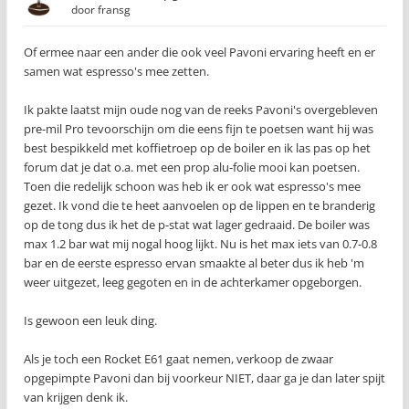
door
fransg
Of ermee naar een ander die ook veel Pavoni ervaring heeft en er
samen wat espresso's mee zetten.
Ik pakte laatst mijn oude nog van de reeks Pavoni's overgebleven
pre-mil Pro tevoorschijn om die eens fijn te poetsen want hij was
best bespikkeld met koffietroep op de boiler en ik las pas op het
forum dat je dat o.a. met een prop alu-folie mooi kan poetsen.
Toen die redelijk schoon was heb ik er ook wat espresso's mee
gezet. Ik vond die te heet aanvoelen op de lippen en te branderig
op de tong dus ik het de p-stat wat lager gedraaid. De boiler was
max 1.2 bar wat mij nogal hoog lijkt. Nu is het max iets van 0.7-0.8
bar en de eerste espresso ervan smaakte al beter dus ik heb 'm
weer uitgezet, leeg gegoten en in de achterkamer opgeborgen.
Is gewoon een leuk ding.
Als je toch een Rocket E61 gaat nemen, verkoop de zwaar
opgepimpte Pavoni dan bij voorkeur NIET, daar ga je dan later spijt
van krijgen denk ik.