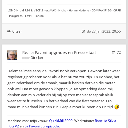
LONDINIUM R24 & VECTIS - etzMAX - Niche - Honne Hedone - COMPAK R120->GRRR
- PUQpress - FZ94 - Tonino
Citeer
do 27 jan 2022, 20:55
Re: La Pavoni upgrades en Pressostaat
72
door
Dirk Jan
Helemaal mee eens, de Pavoni nooit verkopen. Gewoon later weer
regelmatig proberen voor als je het nu zat zou zijn. En Bobbee, het
gaat inderdaad om de smaak, maar ik herken dat van die meter
ook wel. Dat moet gewoon kloppen. Jouw opmerking deed mij
denken aan m'n vader als hij mij op zo'n manier toesprak als ik
weer zat te frutselen. En het verhaal van die fietsmeter zou zo
maar mijn verhaal kunnen zijn. Grapje moet kunnen op z'n tijd.
Machine voor mijn vrouw:
QuickMill 3000
. Werkruimte:
Rancilio Silvia
PdG V2
en
La Pavoni Europiccola
.