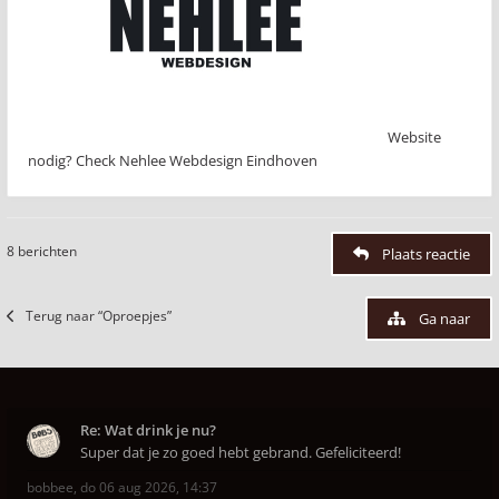
Website
nodig? Check Nehlee Webdesign Eindhoven
8 berichten
Plaats reactie
Terug naar “Oproepjes”
Ga naar
Re: Wat drink je nu?
Super dat je zo goed hebt gebrand. Gefeliciteerd!
bobbee
,
do 06 aug 2026, 14:37