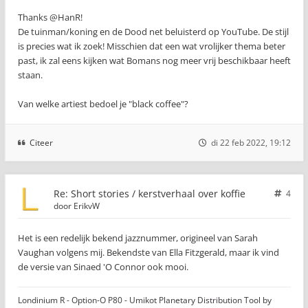
Thanks @HanR!
De tuinman/koning en de Dood net beluisterd op YouTube. De stijl
is precies wat ik zoek! Misschien dat een wat vrolijker thema beter
past, ik zal eens kijken wat Bomans nog meer vrij beschikbaar heeft
staan.
Van welke artiest bedoel je "black coffee"?
Citeer
di 22 feb 2022, 19:12
Re: Short stories / kerstverhaal over koffie
4
door
ErikvW
Het is een redelijk bekend jazznummer, origineel van Sarah
Vaughan volgens mij. Bekendste van Ella Fitzgerald, maar ik vind
de versie van Sinaed 'O Connor ook mooi.
Londinium R - Option-O P80 - Umikot Planetary Distribution Tool by