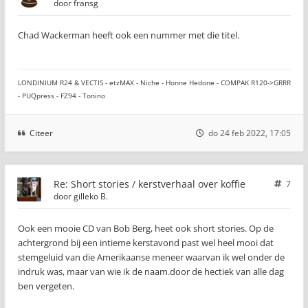
door
fransg
Chad Wackerman heeft ook een nummer met die titel.
LONDINIUM R24 & VECTIS - etzMAX - Niche - Honne Hedone - COMPAK R120->GRRR
- PUQpress - FZ94 - Tonino
Citeer
do 24 feb 2022, 17:05
Re: Short stories / kerstverhaal over koffie
7
door
gilleko B.
Ook een mooie CD van Bob Berg, heet ook short stories. Op de
achtergrond bij een intieme kerstavond past wel heel mooi dat
stemgeluid van die Amerikaanse meneer waarvan ik wel onder de
indruk was, maar van wie ik de naam.door de hectiek van alle dag
ben vergeten.