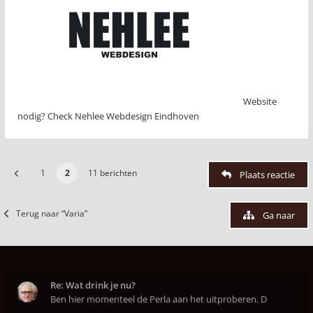
Website
nodig? Check Nehlee Webdesign Eindhoven
1
2
11 berichten
Plaats reactie
Terug naar “Varia”
Ga naar
Re: Wat drink je nu?
Ben hier momenteel de Perla aan het uitproberen. D