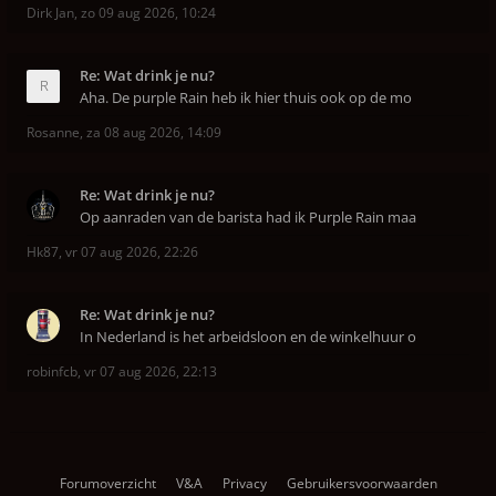
Dirk Jan
,
zo 09 aug 2026, 10:24
Re: Wat drink je nu?
Aha. De purple Rain heb ik hier thuis ook op de mo
Rosanne
,
za 08 aug 2026, 14:09
Re: Wat drink je nu?
Op aanraden van de barista had ik Purple Rain maa
Hk87
,
vr 07 aug 2026, 22:26
Re: Wat drink je nu?
In Nederland is het arbeidsloon en de winkelhuur o
robinfcb
,
vr 07 aug 2026, 22:13
Forumoverzicht
V&A
Privacy
Gebruikersvoorwaarden