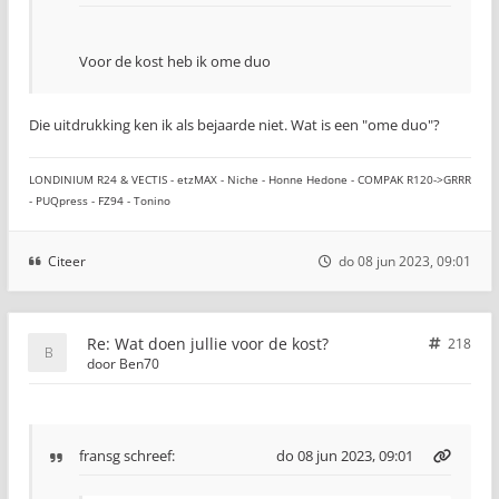
Voor de kost heb ik ome duo
Die uitdrukking ken ik als bejaarde niet. Wat is een "ome duo"?
LONDINIUM R24 & VECTIS - etzMAX - Niche - Honne Hedone - COMPAK R120->GRRR
- PUQpress - FZ94 - Tonino
Citeer
do 08 jun 2023, 09:01
Re: Wat doen jullie voor de kost?
218
door
Ben70
fransg
schreef:
do 08 jun 2023, 09:01