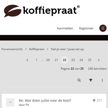
Wat doen jullie voor de kost?
Aanmelden
Registreer
Forumoverzicht
Koffiepraat
Stel je voor / jouw set-up
1
…
20
21
22
23
24
25
Pagina
22
van
25
246 berichten
Re: Wat doen jullie voor de kost?
211
door
Pti