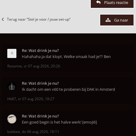
Plaats reactie
Terug naar “Stel je voor / jouw set-up”
Ga naar
Re: Wat drink je nu?
Hahahaha ja dat klopt. Welke smaak had je?? Ben
Rosanne
,
vr 07 aug 2026, 20:26
Re: Wat drink je nu?
Ik dacht om een v60 te proberen bij DAK in Amsterd
Hk87
,
vr 07 aug 2026, 18:27
Re: Wat drink je nu?
Een goed begin is het halve werk! [emoji6]
bobbee
,
do 06 aug 2026, 18:11