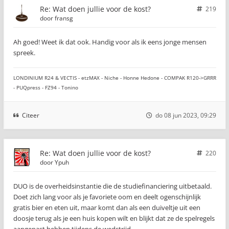
Re: Wat doen jullie voor de kost?
219
door
fransg
Ah goed! Weet ik dat ook. Handig voor als ik eens jonge mensen
spreek.
LONDINIUM R24 & VECTIS - etzMAX - Niche - Honne Hedone - COMPAK R120->GRRR
- PUQpress - FZ94 - Tonino
Citeer
do 08 jun 2023, 09:29
Re: Wat doen jullie voor de kost?
220
door
Ypuh
DUO is de overheidsinstantie die de studiefinanciering uitbetaald.
Doet zich lang voor als je favoriete oom en deelt ogenschijnlijk
gratis bier en eten uit, maar komt dan als een duiveltje uit een
doosje terug als je een huis kopen wilt en blijkt dat ze de spelregels