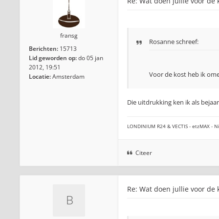
Re: Wat doen jullie voor de 
fransg
Rosanne
schreef:
Berichten:
15713
Lid geworden op:
do 05 jan
2012, 19:51
Voor de kost heb ik om
Locatie:
Amsterdam
Die uitdrukking ken ik als bejaa
LONDINIUM R24 & VECTIS - etzMAX - Ni
Citeer
Re: Wat doen jullie voor de 