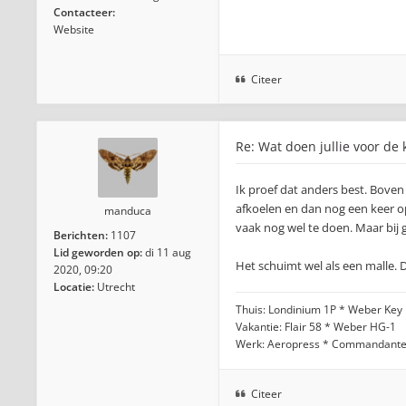
Contacteer:
Website
Citeer
Re: Wat doen jullie voor de 
Ik proef dat anders best. Boven
afkoelen en dan nog een keer opw
manduca
vaak nog wel te doen. Maar bij g
Berichten:
1107
Lid geworden op:
di 11 aug
Het schuimt wel als een malle. D
2020, 09:20
Locatie:
Utrecht
Thuis: Londinium 1P * Weber Key
Vakantie: Flair 58 * Weber HG-1
Werk: Aeropress * Commandant
Citeer