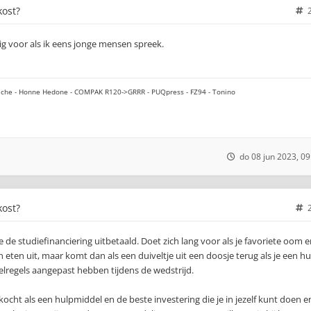
kost?
g voor als ik eens jonge mensen spreek.
che - Honne Hedone - COMPAK R120->GRRR - PUQpress - FZ94 - Tonino
do 08 jun 2023, 09
kost?
 de studiefinanciering uitbetaald. Doet zich lang voor als je favoriete oom 
en eten uit, maar komt dan als een duiveltje uit een doosje terug als je een hu
pelregels aangepast hebben tijdens de wedstrijd.
ht als een hulpmiddel en de beste investering die je in jezelf kunt doen e