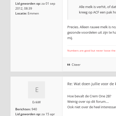
Lid geworden op:
za 01 sep
Alle melk is verhit, of d
2012, 08:39
kreeg op ACF een pak ho
Locatie:
Emmen
Precies. Alleen rauwe melk is n
gezonde voordelen uit zijn te hal
mij.
Numbers are good but never loose the fo
Citeer
Re: Wat doen jullie voor de 
Hoe bevalt de Crem One 2B?
Weinig over op dit forum....
ErikW
Ook niet over de heel interess
Berichten:
940
Lid geworden op:
za 15 apr