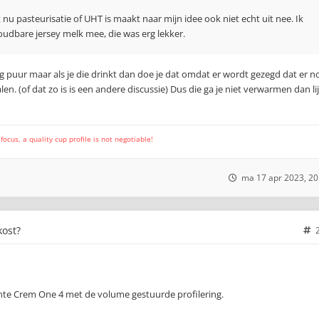
at nu pasteurisatie of UHT is maakt naar mijn idee ook niet echt uit nee. Ik
udbare jersey melk mee, die was erg lekker.
og puur maar als je die drinkt dan doe je dat omdat er wordt gezegd dat er n
en. (of dat zo is is een andere discussie) Dus die ga je niet verwarmen dan li
cus, a quality cup profile is not negotiable!
ma 17 apr 2023, 20
kost?
ante Crem One 4 met de volume gestuurde profilering.