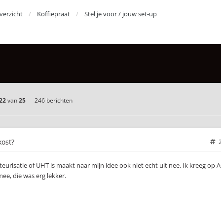
erzicht
Koffiepraat
Stel je voor / jouw set-up
22
van
25
246 berichten
kost?
asteurisatie of UHT is maakt naar mijn idee ook niet echt uit nee. Ik kreeg op 
ee, die was erg lekker.