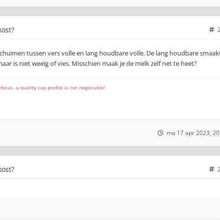
kost?
schuimen tussen vers volle en lang houdbare volle. De lang houdbare smaak
maar is niet weeïg of vies. Misschien maak je de melk zelf net te heet?
cus, a quality cup profile is not negotiable!
ma 17 apr 2023, 20
kost?