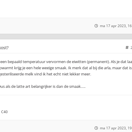
ma 17 apr 2023, 16
kost?
 een bepaald temperatuur vervormen de eiwitten (permanent). Als je dat laa
armt krijg je een hele weeïge smaak. Ik merk dat al bij die arla, maar dat is
esteriliseerde melk vind ik het echt niet lekker meer.
us als de latte art belangrijker is dan de smaak…..
e C40
ma 17 apr 2023, 19