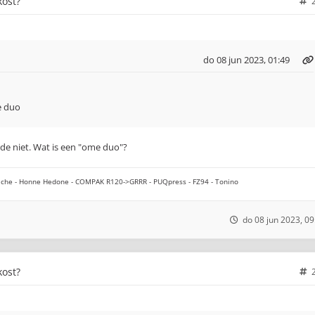
kost?
do 08 jun 2023, 01:49
e duo
rde niet. Wat is een "ome duo"?
che - Honne Hedone - COMPAK R120->GRRR - PUQpress - FZ94 - Tonino
do 08 jun 2023, 09
kost?