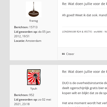
Re: Wat doen jullie voor de 
Ah goed! Weet ik dat ook. Handi
fransg
Berichten:
15713
Lid geworden op:
do 05 jan
LONDINIUM R24 & VECTIS - etzMAX - Ni
2012, 19:51
Locatie:
Amsterdam
Citeer
Re: Wat doen jullie voor de 
DUO is de overheidsinstantie die
deelt ogenschijnlijk gratis bier 
Ypuh
kopen wilt en blijkt dat ze de s
Berichten:
952
Lid geworden op:
zo 02 mei
Het ene moment wordt het verkoc
2021, 23:18