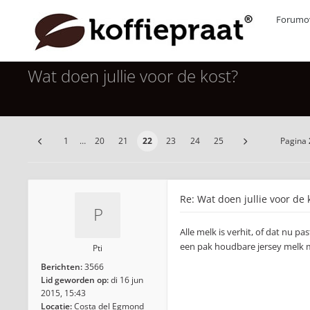
Forumov
Wat doen jullie voor de kost?
1
…
20
21
22
23
24
25
Pagina
Re: Wat doen jullie voor de 
Alle melk is verhit, of dat nu p
een pak houdbare jersey melk m
Pti
Berichten:
3566
Lid geworden op:
di 16 jun
2015, 15:43
Locatie:
Costa del Egmond