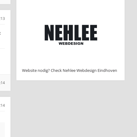
213
t
Website nodig? Check Nehlee Webdesign Eindhoven
:14
214