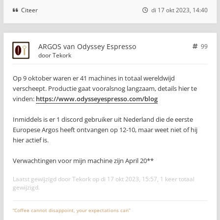
Citeer
di 17 okt 2023, 14:40
ARGOS van Odyssey Espresso
99
door
Tekork
Op 9 oktober waren er 41 machines in totaal wereldwijd
verscheept. Productie gaat vooralsnog langzaam, details hier te
vinden:
https://www.odysseyespresso.com/blog
Inmiddels is er 1 discord gebruiker uit Nederland die de eerste
Europese Argos heeft ontvangen op 12-10, maar weet niet of hij
hier actief is.
Verwachtingen voor mijn machine zijn April 20**
Laatst gewijzigd door
Tekork
op di 17 okt 2023, 15:57, 1 keer totaal
gewijzigd.
“Coffee cannot disappoint, your expectations can”