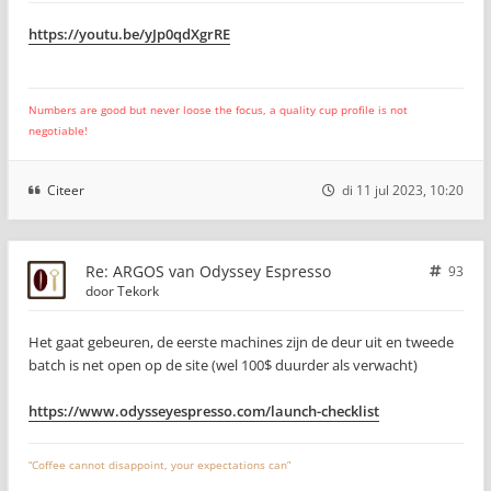
https://youtu.be/yJp0qdXgrRE
Numbers are good but never loose the focus, a quality cup profile is not
negotiable!
Citeer
di 11 jul 2023, 10:20
Re: ARGOS van Odyssey Espresso
93
door
Tekork
Het gaat gebeuren, de eerste machines zijn de deur uit en tweede
batch is net open op de site (wel 100$ duurder als verwacht)
https://www.odysseyespresso.com/launch-checklist
“Coffee cannot disappoint, your expectations can”