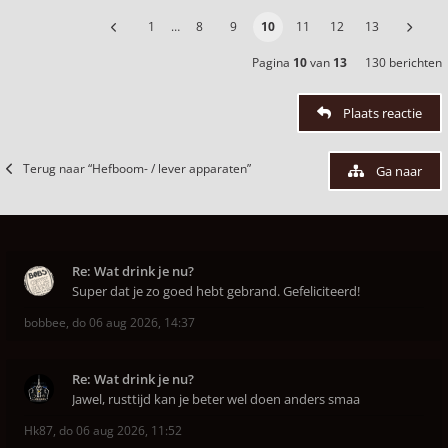
1
…
8
9
10
11
12
13
Pagina
10
van
13
130 berichten
Plaats reactie
Terug naar “Hefboom- / lever apparaten”
Ga naar
Re: Wat drink je nu?
Super dat je zo goed hebt gebrand. Gefeliciteerd!
bobbee
,
do 06 aug 2026, 14:37
Re: Wat drink je nu?
Jawel, rusttijd kan je beter wel doen anders smaa
Hk87
,
do 06 aug 2026, 11:52