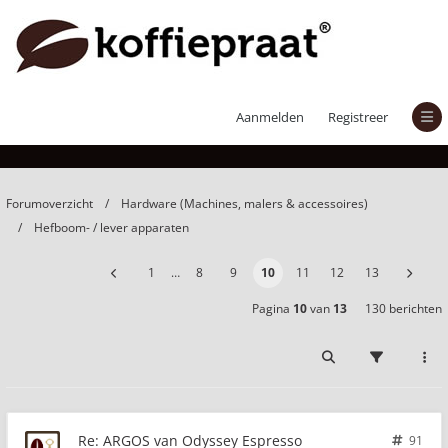
ARGOS van Odyssey Espresso
Aanmelden
Registreer
Forumoverzicht
Hardware (Machines, malers & accessoires)
Hefboom- / lever apparaten
1
…
8
9
10
11
12
13
Pagina
10
van
13
130 berichten
Re: ARGOS van Odyssey Espresso
91