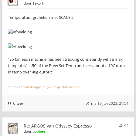
door
Tekork
Temperatuur grafieken met SCACE 2
“So far, each machine has been tracking consistently with a max
temp of +/- 1.5C of the Brew Set Temp and sees about a 10C drop
in temp over 40g output”
“Coffee cannot disappoint, your expectations can”
Citeer
ma 19 jun 2023, 21:54
Re: ARGOS van Odyssey Espresso
92
door
bobbee