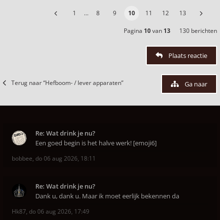
1
…
8
9
10
11
12
13
Pagina
10
van
13
130 berichten
Plaats reactie
Terug naar “Hefboom- / lever apparaten”
Ga naar
Re: Wat drink je nu?
Een goed begin is het halve werk! [emoji6]
bobbee
,
do 06 aug 2026, 18:11
Re: Wat drink je nu?
Dank u, dank u. Maar ik moet eerlijk bekennen da
Hk87
,
do 06 aug 2026, 17:49