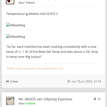
door
Tekork
Temperatuur grafieken met SCACE 2
“So far, each machine has been tracking consistently with a max
temp of +/- 1.5C of the Brew Set Temp and sees about a 10C drop
in temp over 40g output”
“Coffee cannot disappoint, your expectations can”
Citeer
ma 19 jun 2023, 21:54
Re: ARGOS van Odyssey Espresso
92
door
bobbee