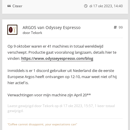
Citeer
di 17 okt 2023, 14:40
ARGOS van Odyssey Espresso
99
door
Tekork
Op 9 oktober waren er 41 machines in totaal wereldwijd
verscheept. Productie gaat vooralsnog langzaam, details hier te
vinden:
https://www.odysseyespresso.com/blog
Inmiddels is er 1 discord gebruiker uit Nederland die de eerste
Europese Argos heeft ontvangen op 12-10, maar weet niet of hij
hier actief is.
Verwachtingen voor mijn machine zijn April 20**
Laatst gewijzigd door
Tekork
op di 17 okt 2023, 15:57, 1 keer totaal
gewijzigd.
“Coffee cannot disappoint, your expectations can”