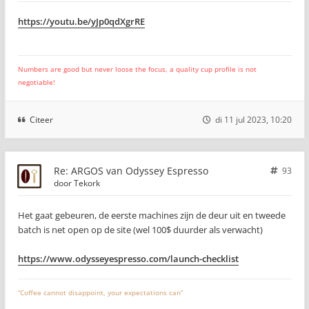
https://youtu.be/yJp0qdXgrRE
Numbers are good but never loose the focus, a quality cup profile is not
negotiable!
Citeer
di 11 jul 2023, 10:20
Re: ARGOS van Odyssey Espresso
93
door
Tekork
Het gaat gebeuren, de eerste machines zijn de deur uit en tweede
batch is net open op de site (wel 100$ duurder als verwacht)
https://www.odysseyespresso.com/launch-checklist
“Coffee cannot disappoint, your expectations can”