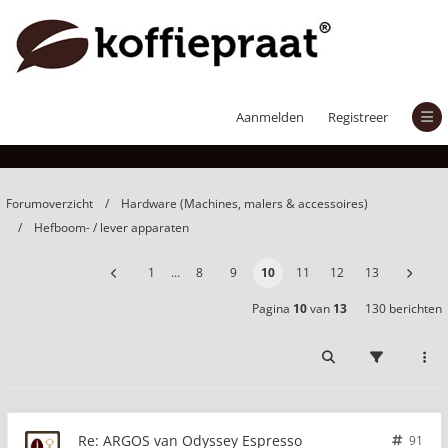
ARGOS van Odyssey Espresso
Aanmelden
Registreer
Forumoverzicht
Hardware (Machines, malers & accessoires)
Hefboom- / lever apparaten
1
…
8
9
10
11
12
13
Pagina
10
van
13
130 berichten
Re: ARGOS van Odyssey Espresso
91