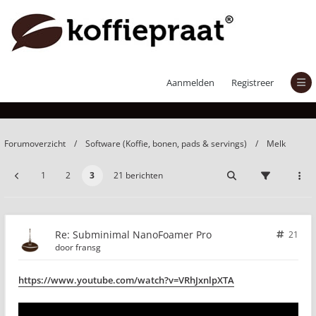
Subminimal NanoFoamer Pro
Aanmelden
Registreer
Forumoverzicht
Software (Koffie, bonen, pads & servings)
Melk
1
2
3
21 berichten
Re: Subminimal NanoFoamer Pro
21
door
fransg
https://www.youtube.com/watch?v=VRhJxnlpXTA