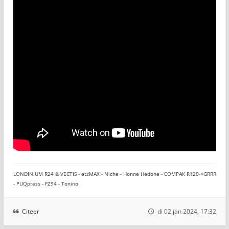
LONDINIUM R24 & VECTIS - etzMAX - Niche - Honne Hedone - COMPAK R120->GRRR
- PUQpress - FZ94 - Tonino
Citeer
di 02 jan 2024, 17:32