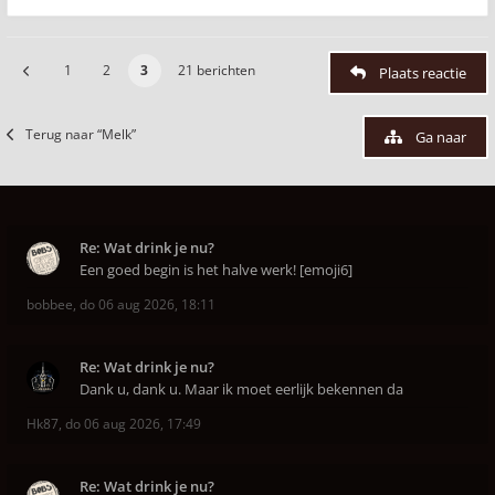
1
2
3
21 berichten
Plaats reactie
Terug naar “Melk”
Ga naar
Re: Wat drink je nu?
Een goed begin is het halve werk! [emoji6]
bobbee
,
do 06 aug 2026, 18:11
Re: Wat drink je nu?
Dank u, dank u. Maar ik moet eerlijk bekennen da
Hk87
,
do 06 aug 2026, 17:49
Re: Wat drink je nu?