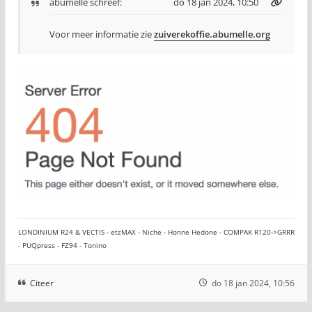
abumelle
schreef:
do 18 jan 2024, 10:50
Voor meer informatie zie
zuiverekoffie.abumelle.org
LONDINIUM R24 & VECTIS - etzMAX - Niche - Honne Hedone - COMPAK R120->GRRR
- PUQpress - FZ94 - Tonino
Citeer
do 18 jan 2024, 10:56