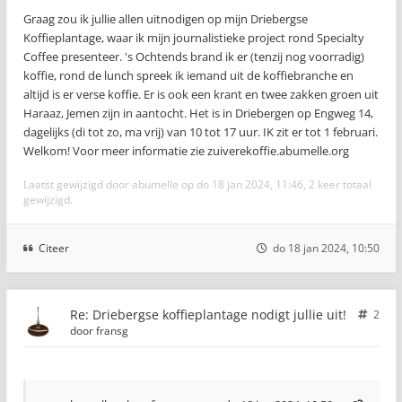
Graag zou ik jullie allen uitnodigen op mijn Driebergse
Koffieplantage, waar ik mijn journalistieke project rond Specialty
Coffee presenteer. 's Ochtends brand ik er (tenzij nog voorradig)
koffie, rond de lunch spreek ik iemand uit de koffiebranche en
altijd is er verse koffie. Er is ook een krant en twee zakken groen uit
Haraaz, Jemen zijn in aantocht. Het is in Driebergen op Engweg 14,
dagelijks (di tot zo, ma vrij) van 10 tot 17 uur. IK zit er tot 1 februari.
Welkom! Voor meer informatie zie zuiverekoffie.abumelle.org
Laatst gewijzigd door
abumelle
op do 18 jan 2024, 11:46, 2 keer totaal
gewijzigd.
Citeer
do 18 jan 2024, 10:50
Re: Driebergse koffieplantage nodigt jullie uit!
2
door
fransg