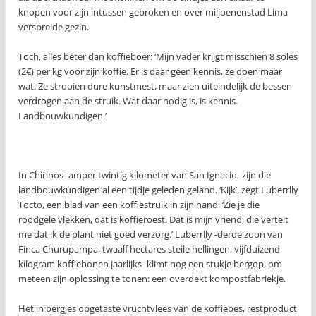
knopen voor zijn intussen gebroken en over miljoenenstad Lima
verspreide gezin.
Toch, alles beter dan koffieboer: ‘Mijn vader krijgt misschien 8 soles
(2€) per kg voor zijn koffie. Er is daar geen kennis, ze doen maar
wat. Ze strooien dure kunstmest, maar zien uiteindelijk de bessen
verdrogen aan de struik. Wat daar nodig is, is kennis.
Landbouwkundigen.’
In Chirinos -amper twintig kilometer van San Ignacio- zijn die
landbouwkundigen al een tijdje geleden geland. ‘Kijk’, zegt Luberrlly
Tocto, een blad van een koffiestruik in zijn hand. ‘Zie je die
roodgele vlekken, dat is koffieroest. Dat is mijn vriend, die vertelt
me dat ik de plant niet goed verzorg.’ Luberrlly -derde zoon van
Finca Churupampa, twaalf hectares steile hellingen, vijfduizend
kilogram koffiebonen jaarlijks- klimt nog een stukje bergop, om
meteen zijn oplossing te tonen: een overdekt kompostfabriekje.
Het in bergjes opgetaste vruchtvlees van de koffiebes, restproduct