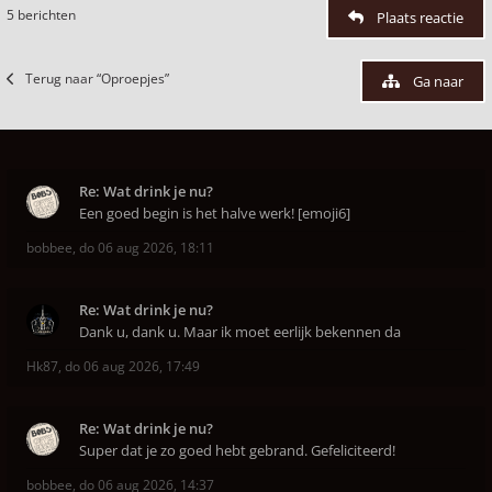
5 berichten
Plaats reactie
Terug naar “Oproepjes”
Ga naar
Re: Wat drink je nu?
Een goed begin is het halve werk! [emoji6]
bobbee
,
do 06 aug 2026, 18:11
Re: Wat drink je nu?
Dank u, dank u. Maar ik moet eerlijk bekennen da
Hk87
,
do 06 aug 2026, 17:49
Re: Wat drink je nu?
Super dat je zo goed hebt gebrand. Gefeliciteerd!
bobbee
,
do 06 aug 2026, 14:37