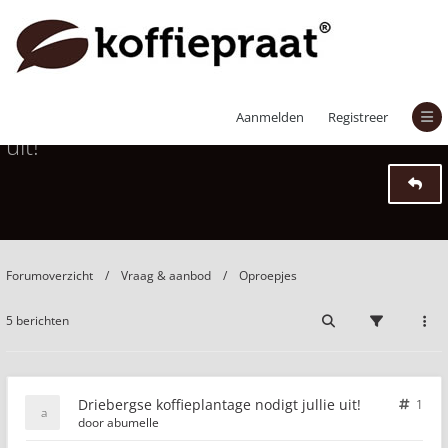
Driebergse koffieplantage nodigt jullie
Aanmelden
Registreer
uit!
Forumoverzicht
Vraag & aanbod
Oproepjes
5 berichten
Driebergse koffieplantage nodigt jullie uit!
1
door
abumelle