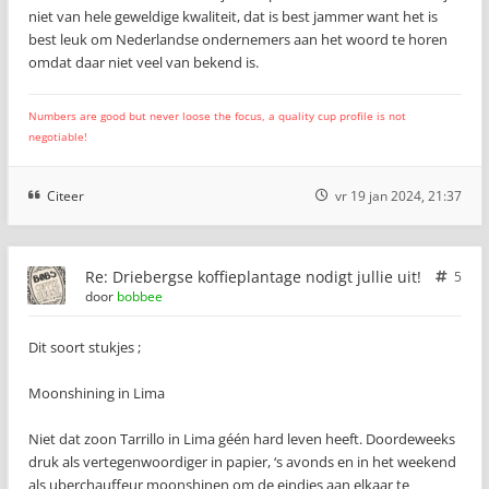
niet van hele geweldige kwaliteit, dat is best jammer want het is
best leuk om Nederlandse ondernemers aan het woord te horen
omdat daar niet veel van bekend is.
Numbers are good but never loose the focus, a quality cup profile is not
negotiable!
Citeer
vr 19 jan 2024, 21:37
Re: Driebergse koffieplantage nodigt jullie uit!
5
door
bobbee
Dit soort stukjes ;
Moonshining in Lima
Niet dat zoon Tarrillo in Lima géén hard leven heeft. Doordeweeks
druk als vertegenwoordiger in papier, ‘s avonds en in het weekend
als uberchauffeur moonshinen om de eindjes aan elkaar te